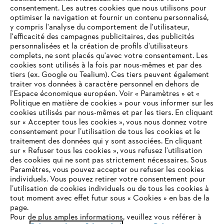
consentement. Les autres cookies que nous utilisons pour
optimiser la navigation et fournir un contenu personnalisé,
y compris l'analyse du comportement de l'utilisateur,
l'efficacité des campagnes publicitaires, des publicités
personnalisées et la création de profils d'utilisateurs
complets, ne sont placés qu'avec votre consentement. Les
L'Entreprise
cookies sont utilisés à la fois par nous-mêmes et par des
tiers (ex. Google ou Tealium). Ces tiers peuvent également
traiter vos données à caractère personnel en dehors de
l’Espace économique européen. Voir « Paramètres » et «
STIHL FAQ
Politique en matière de cookies » pour vous informer sur les
cookies utilisés par nous-mêmes et par les tiers. En cliquant
sur « Accepter tous les cookies », vous nous donnez votre
consentement pour l’utilisation de tous les cookies et le
VOTRE NAVIGATEUR INTERNET
traitement des données qui y sont associées. En cliquant
Contact
N'EST PLUS PRIS EN CHARGE
sur « Refuser tous les cookies », vous refusez l'utilisation
des cookies qui ne sont pas strictement nécessaires. Sous
Paramètres, vous pouvez accepter ou refuser les cookies
individuels. Vous pouvez retirer votre consentement pour
Vous utilisez un navigateur Internet que nous ne prenons plus
l’utilisation de cookies individuels ou de tous les cookies à
en charge, et certaines fonctionnalités de notre site ne
tout moment avec effet futur sous « Cookies » en bas de la
Politique de protection des données
peuvent fonctionner correctement. Pour une utilisation
page.
optimale de notre site, nous vous recommandons de passer à
Pour de plus amples informations, veuillez vous référer à
Mentions légales
Utilisation des cookies