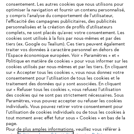
consentement. Les autres cookies que nous utilisons pour
optimiser la navigation et fournir un contenu personnalisé,
y compris l'analyse du comportement de l'utilisateur,
l'efficacité des campagnes publicitaires, des publicités
personnalisées et la création de profils d'utilisateurs
complets, ne sont placés qu'avec votre consentement. Les
L'Entreprise
cookies sont utilisés à la fois par nous-mêmes et par des
tiers (ex. Google ou Tealium). Ces tiers peuvent également
traiter vos données à caractère personnel en dehors de
l’Espace économique européen. Voir « Paramètres » et «
STIHL FAQ
Politique en matière de cookies » pour vous informer sur les
cookies utilisés par nous-mêmes et par les tiers. En cliquant
sur « Accepter tous les cookies », vous nous donnez votre
consentement pour l’utilisation de tous les cookies et le
VOTRE NAVIGATEUR INTERNET
traitement des données qui y sont associées. En cliquant
Contact
N'EST PLUS PRIS EN CHARGE
sur « Refuser tous les cookies », vous refusez l'utilisation
des cookies qui ne sont pas strictement nécessaires. Sous
Paramètres, vous pouvez accepter ou refuser les cookies
individuels. Vous pouvez retirer votre consentement pour
Vous utilisez un navigateur Internet que nous ne prenons plus
l’utilisation de cookies individuels ou de tous les cookies à
en charge, et certaines fonctionnalités de notre site ne
tout moment avec effet futur sous « Cookies » en bas de la
Politique de protection des données
peuvent fonctionner correctement. Pour une utilisation
page.
optimale de notre site, nous vous recommandons de passer à
Pour de plus amples informations, veuillez vous référer à
Mentions légales
Utilisation des cookies