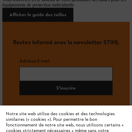
équipements de protection individuelle
Afficher le guide des tailles
Restez informé avec la newsletter STIHL
Adresse E-mail
S'inscrire
Notre site web utilise des cookies et des technologies
#STIHL
similaires (« cookies »). Pour permettre le bon
fonctionnement de notre site web, nous utilisons certains «
cookies strictement nécessaires » même sans votre