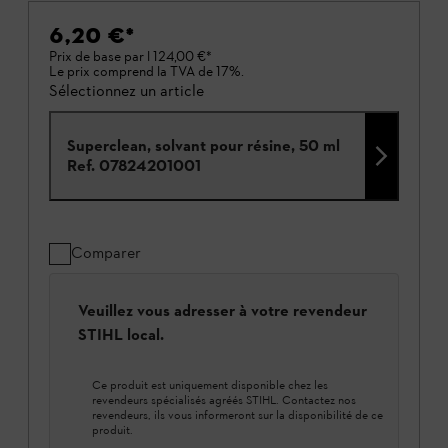
6,20 €
*
Prix de base par l
124,00 €
*
Le prix comprend la TVA de 17%.
Sélectionnez un article
Superclean, solvant pour résine, 50 ml
Ref.
07824201001
Comparer
Veuillez vous adresser à votre revendeur
STIHL local.
Ce produit est uniquement disponible chez les
revendeurs spécialisés agréés STIHL. Contactez nos
revendeurs, ils vous informeront sur la disponibilité de ce
produit.