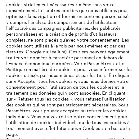
cookies strictement nécessaires » même sans votre
consentement. Les autres cookies que nous utilisons pour
optimiser la navigation et fournir un contenu personnalisé,
y compris l'analyse du comportement de l'utilisateur,
l'efficacité des campagnes publicitaires, des publicités
personnalisées et la création de profils d'utilisateurs
complets, ne sont placés qu'avec votre consentement. Les
L'Entreprise
cookies sont utilisés à la fois par nous-mêmes et par des
tiers (ex. Google ou Tealium). Ces tiers peuvent également
traiter vos données à caractère personnel en dehors de
l’Espace économique européen. Voir « Paramètres » et «
STIHL FAQ
Politique en matière de cookies » pour vous informer sur les
cookies utilisés par nous-mêmes et par les tiers. En cliquant
sur « Accepter tous les cookies », vous nous donnez votre
consentement pour l’utilisation de tous les cookies et le
VOTRE NAVIGATEUR INTERNET
traitement des données qui y sont associées. En cliquant
Contact
N'EST PLUS PRIS EN CHARGE
sur « Refuser tous les cookies », vous refusez l'utilisation
des cookies qui ne sont pas strictement nécessaires. Sous
Paramètres, vous pouvez accepter ou refuser les cookies
individuels. Vous pouvez retirer votre consentement pour
Vous utilisez un navigateur Internet que nous ne prenons plus
l’utilisation de cookies individuels ou de tous les cookies à
en charge, et certaines fonctionnalités de notre site ne
tout moment avec effet futur sous « Cookies » en bas de la
Politique de protection des données
peuvent fonctionner correctement. Pour une utilisation
page.