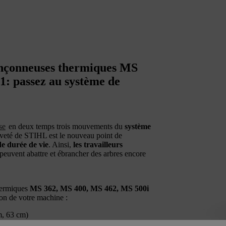
nçonneuses thermiques MS
1: passez au système de
se
en deux temps trois mouvements du
système
veté de STIHL est le nouveau point de
de durée de vie
. Ainsi,
les travailleurs
peuvent abattre et ébrancher des arbres encore
hermiques
MS 362, MS 400, MS 462, MS 500i
ion de votre machine :
, 63 cm)