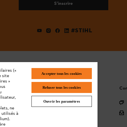
S'inscrire
#STIHL
laires («
Accepter tous les cookies
 site
ires »
ous
STIHL FAQ
Con
Refuser tous les cookies
u
lisateur,
Ouvrir les paramètres
L'Enregistrement
lets, ne
L'Assortiment
utilisés à
lium).
Batteries et Matériel Électrique
ère