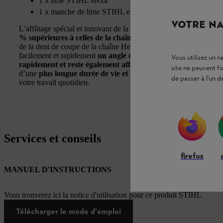
1 x lime STIHL Hexa
1 x manche de lime STIHL en bois
VOTRE NA
L’affûtage spécial et innovant de la chaîne Hexa vous permet d’
% supérieures à celles de la chaîne STIHL 3/8" Rapid Super
de la dent de coupe de la chaîne Hexa sont parfaitement adaptées 
facilement et rapidement
un angle d’affûtage idéal à chaque ré
Vous utilisez un 
rapidement et reste également affûtée beaucoup plus longte
site ne peuvent f
d’une
plus longue durée de vie et d’utilisation
de votre chaîne 
de passer à l'un d
votre travail quotidien.
Services et conseils
firefox
MANUEL D'INSTRUCTIONS
Vous trouverez ici la notice d'utilisation pour ce produit STIHL
Télécharger le mode d'emploi