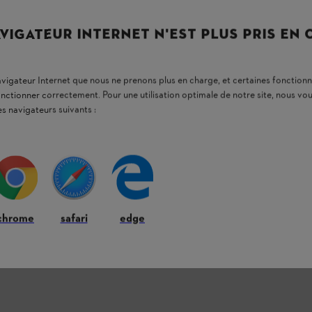
VIGATEUR INTERNET N'EST PLUS PRIS EN
obtenir
des performances de coupe jusqu’à 10
. Les
formes hexagonales
de la lime Hexa et
l’une à l'autre, ce qui vous permet d’obtenir
affûtage
. La chaîne STIHL Hexa
scie plus
navigateur Internet que nous ne prenons plus en charge, et certaines fonctionn
mps
. Vous gagnerez ainsi du temps, profiterez
onctionner correctement. Pour une utilisation optimale de notre site, nous 
et disposerez de performances maximales pour
es navigateurs suivants :
chrome
safari
edge