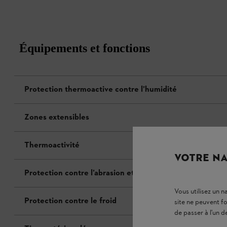
Équipements et fonctions
Protection thermoactive contre l’humidité
Zones extensibles
Thermoactivité
VOTRE NA
Protection contre l’abrasion et les épines
Vous utilisez un 
Protection contre le froid
site ne peuvent f
de passer à l'un d