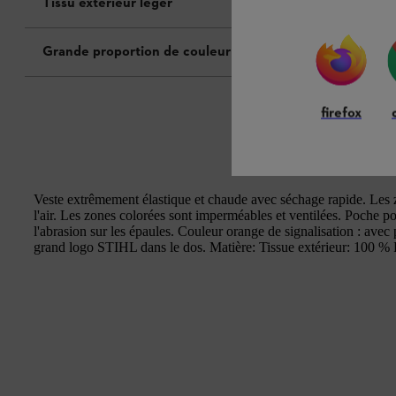
Tissu extérieur léger
Grande proportion de couleur de signalisation
firefox
Veste extrêmement élastique et chaude avec séchage rapide. Les 
l'air. Les zones colorées sont imperméables et ventilées. Poche poi
l'abrasion sur les épaules. Couleur orange de signalisation : avec
grand logo STIHL dans le dos. Matière: Tissue extérieur: 100 %