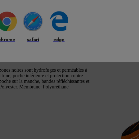
chrome
safari
edge
zones noires sont hydrofuges et perméables à
trine, poche intérieure et protection contre
 poche sur la manche, bandes réfléchissantes et
 Polyester. Membrane: Polyuréthane