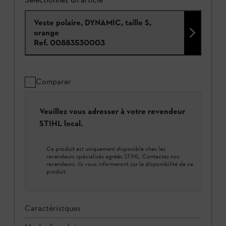
Veste polaire, DYNAMIC, taille S,
orange
Ref.
00883530003
Comparer
Veuillez vous adresser à votre revendeur
STIHL local.
Ce produit est uniquement disponible chez les
revendeurs spécialisés agréés STIHL. Contactez nos
revendeurs, ils vous informeront sur la disponibilité de ce
produit.
Caractéristques