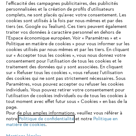
l'efficacité des campagnes publicitaires, des publicités
personnalisées et la création de profils d'utilisateurs
complets, ne sont placés qu'avec votre consentement. Les
L'Entreprise
cookies sont utilisés à la fois par nous-mêmes et par des
tiers (ex. Google ou Tealium). Ces tiers peuvent également
traiter vos données à caractère personnel en dehors de
l’Espace économique européen. Voir « Paramètres » et «
STIHL FAQ
Politique en matière de cookies » pour vous informer sur les
cookies utilisés par nous-mêmes et par les tiers. En cliquant
sur « Accepter tous les cookies », vous nous donnez votre
consentement pour l’utilisation de tous les cookies et le
VOTRE NAVIGATEUR INTERNET
traitement des données qui y sont associées. En cliquant
Contact
N'EST PLUS PRIS EN CHARGE
sur « Refuser tous les cookies », vous refusez l'utilisation
des cookies qui ne sont pas strictement nécessaires. Sous
Paramètres, vous pouvez accepter ou refuser les cookies
individuels. Vous pouvez retirer votre consentement pour
Vous utilisez un navigateur Internet que nous ne prenons plus
l’utilisation de cookies individuels ou de tous les cookies à
en charge, et certaines fonctionnalités de notre site ne
tout moment avec effet futur sous « Cookies » en bas de la
Politique de protection des données
peuvent fonctionner correctement. Pour une utilisation
page.
optimale de notre site, nous vous recommandons de passer à
Pour de plus amples informations, veuillez vous référer à
Mentions légales
Utilisation des cookies
notre
l'un des navigateurs suivants :
Politique de confidentialité
et notre
Politique en
matière de cookies
.
Informations juridiques