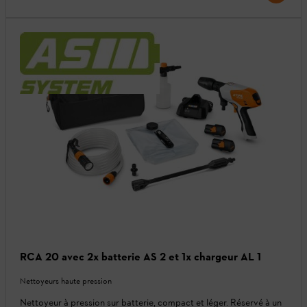
RCA 20 avec 2x batterie AS 2 et 1x chargeur AL 1
Nettoyeurs haute pression
Nettoyeur à pression sur batterie, compact et léger. Réservé à un