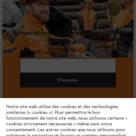
Restez informé avec la newsletter STIHL
Adresse E-mail
S'inscrire
Notre site web utilise des cookies et des technologies
#STIHL
similaires (« cookies »). Pour permettre le bon
fonctionnement de notre site web, nous utilisons certains «
cookies strictement nécessaires » même sans votre
consentement. Les autres cookies que nous utilisons pour
optimiser la navigation et fournir un contenu personnalisé,