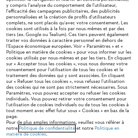
y compris l'analyse du comportement de l'utilisateur,
l'efficacité des campagnes publicitaires, des publicités
personnalisées et la création de profils d'utilisateurs
complets, ne sont placés qu'avec votre consentement. Les
L'Entreprise
cookies sont utilisés à la fois par nous-mêmes et par des
tiers (ex. Google ou Tealium). Ces tiers peuvent également
traiter vos données à caractère personnel en dehors de
l’Espace économique européen. Voir « Paramètres » et «
STIHL FAQ
Politique en matière de cookies » pour vous informer sur les
cookies utilisés par nous-mêmes et par les tiers. En cliquant
sur « Accepter tous les cookies », vous nous donnez votre
consentement pour l’utilisation de tous les cookies et le
VOTRE NAVIGATEUR INTERNET
traitement des données qui y sont associées. En cliquant
Contact
N'EST PLUS PRIS EN CHARGE
sur « Refuser tous les cookies », vous refusez l'utilisation
des cookies qui ne sont pas strictement nécessaires. Sous
Paramètres, vous pouvez accepter ou refuser les cookies
individuels. Vous pouvez retirer votre consentement pour
Vous utilisez un navigateur Internet que nous ne prenons plus
l’utilisation de cookies individuels ou de tous les cookies à
en charge, et certaines fonctionnalités de notre site ne
tout moment avec effet futur sous « Cookies » en bas de la
Politique de protection des données
peuvent fonctionner correctement. Pour une utilisation
page.
optimale de notre site, nous vous recommandons de passer à
Pour de plus amples informations, veuillez vous référer à
Mentions légales
Utilisation des cookies
notre
l'un des navigateurs suivants :
Politique de confidentialité
et notre
Politique en
matière de cookies
.