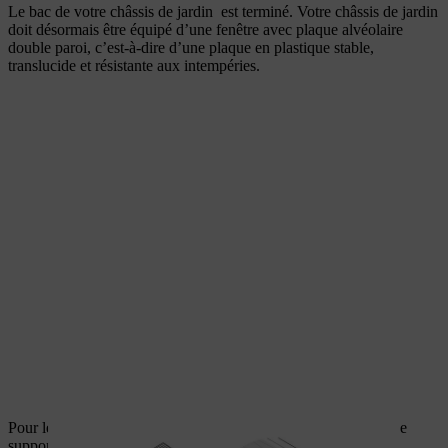
Le bac de votre châssis de jardin est terminé. Votre châssis de jardin
doit désormais être équipé d’une fenêtre avec plaque alvéolaire
double paroi, c’est-à-dire d’une plaque en plastique stable,
translucide et résistante aux intempéries.
Pour le cadre de fenêtre, commencez par construire un cadre de
support en lattes de toit. Coupez les lattes selon les dimensions