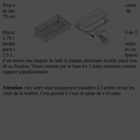
Pour terminer le cadre de fenêtre, coupez les bandes de construction
de modèle. Il vous faut 2 lattes de 150 centimètres de long et 4 de
70 centimètres de long.
Placez d’abord les parties de ces lattes de 1 x 150 centimètres et de 2
x 70 centimètres de long sur les 3 bords de la plaque alvéolaire
double paroi. Fixez les lattes d’en haut à la plaque alvéolaire double
paroi et aux lattes de toit inférieures du cadre porteur à l’aide des vis
2,5 x 20 millimètres. Veillez à ce que chacune de ces 3 lattes dépasse
d’au moins une largeur de latte la plaque alvéolaire double paroi lors
de sa fixation. Vissez ensuite par le haut les 3 lattes restantes comme
support supplémentaire.
Attention :
les lattes sont uniquement installées à l’arrière et sur les
côtés de la fenêtre. Cela permet à l’eau de pluie de s’écouler.