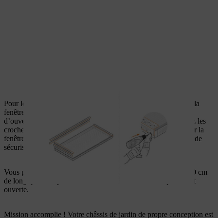
Pour le mécanisme de rabattement, placez les 3 charnières sur la
fenêtre et sur la partie supérieure du châssis. Fixez la poignée
d’ouverture sur le côté opposé du cadre de la fenêtre et montez les
crochets métalliques avec des œillets d’accrochage pour fermer la
fenêtre en toute sécurité. Fixez ensuite les chaînes à billes afin de
sécuriser la fenêtre lorsqu’elle est ouverte.
Vous pouvez maintenant préparer un bois d’équarrissage de 10 cm
de long qui vous permettra de soutenir la fenêtre lorsqu’elle est
ouverte.
Mission accomplie ! Votre châssis de jardin de propre conception est