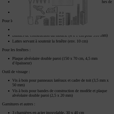
Planches (10 x 1,8 cm pour 12 m, de préférence 3 planches de
4 m chacune, ou 4 planches de 3 m chacune)
Bois d’équarrissage (3 x 3 cm pour 1,2 m)
Pour le dormant de la fenêtre :
Lattes de toit (24 x 48 mm pour 5 m)
Bandes de construction du modèle (4 x 1 cm pour 510 mm)
Lattes servant à soutenir la fenêtre (env. 10 cm)
Pour les fenêtres :
Plaque alvéolaire double paroi (150 x 70 cm, 4,5 mm
d’épaisseur)
Outil de vissage :
Vis à bois pour panneaux latéraux et cadre de toit (3,5 mm x
50 mm)
Vis à bois pour bandes de construction de modèle et plaque
alvéolaire double paroi (2,5 x 20 mm)
Garnitures et autres :
3 charnières en acier inoxydable, 30 x 40 cm