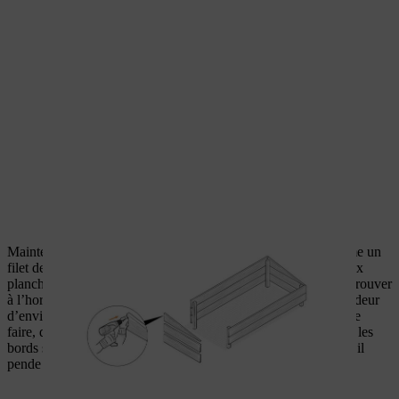
Maintenant, comme décrit ci-dessus, agrafez un grillage comme un
filet de volière sur toute la partie inférieure de votre parterre aux
planches du châssis les plus basses. Le grillage ne doit pas se trouver
à l’horizontale entre les planches, mais être placé à une profondeur
d’environ 10 à 15 centimètres sous le châssis de jardin. Pour ce
faire, découpez le morceau rectangulaire de filet de volière sur les
bords sur 10 centimètres, puis déformez-le de manière à ce qu’il
pende vers le milieu (attention, portez des gants !).