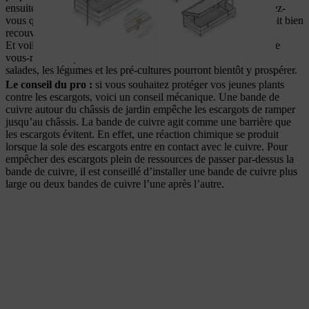
ensuite le châssis de jardin par le haut avec du terreau et assurez-
vous que le grillage en filet de volière précédemment agrafé soit bien
recouvert d’au moins 20 cm de terre.
Et voilà, c’est déjà terminé ! Votre châssis de jardin à construire
vous-même est prêt. Ensoleillés et facilement accessibles, les
salades, les légumes et les pré-cultures pourront bientôt y prospérer.
Le conseil du pro :
si vous souhaitez protéger vos jeunes plants
contre les escargots, voici un conseil mécanique. Une bande de
cuivre autour du châssis de jardin empêche les escargots de ramper
jusqu’au châssis. La bande de cuivre agit comme une barrière que
les escargots évitent. En effet, une réaction chimique se produit
lorsque la sole des escargots entre en contact avec le cuivre. Pour
empêcher des escargots plein de ressources de passer par-dessus la
bande de cuivre, il est conseillé d’installer une bande de cuivre plus
large ou deux bandes de cuivre l’une après l’autre.