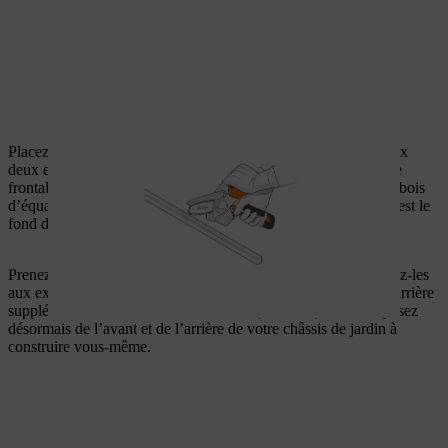
Placez à présent l’un des bois d’équarrissage les plus courts aux
deux extrémités d’une plaque frontale. Placez une autre plaque
frontale directement au-dessus (et à fleur). Veillez à ce que les bois
d’équarrissage dépassent d’environ 5 centimètres en bas (ceci est le
fond du châssis de jardin).
Prenez ensuite les deux bois d’équarrissage plus longs et placez-les
aux extrémités d’une planche arrière. Puis, placez 2 planches arrière
supplémentaires directement au-dessus (et à fleur). Vous disposez
désormais de l’avant et de l’arrière de votre châssis de jardin à
construire vous-même.