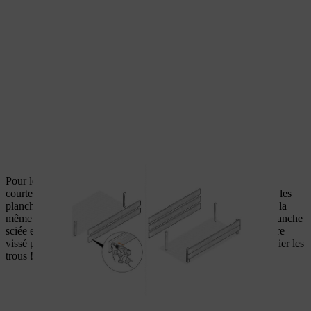
Pour les panneaux latéraux, placez à présent les planches plus
courtes de 10 x 1,8 cm sur les bois d’équarrissage (vissés avec les
planches plus longues). Pour ce faire, montez deux planches à la
même hauteur que les planches frontales et terminez avec la planche
sciée en triangle en haut. Le côté court de cette planche doit être
vissé par le haut aux planches des parties latérales (ne pas oublier les
trous !).