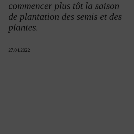
Ensemencer un châssis de jardin
commencer plus tôt la saison
de plantation des semis et des
Petit châssis pour tortues
plantes.
27.04.2022