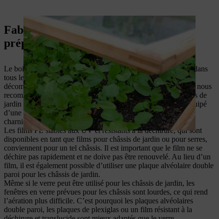
Fabriquer un châssis de jardin :
préparation
Le bois destiné au châssis de jardin que vous construisez doit dans
tous les cas être résistant aux intempéries et ne doit pas se
décomposer rapidement, même au contact du sol. À cet égard, nous
recommandons le bois de Douglas ou de mélèze. Notre châssis de
jardin à construire soi-même mesure 150 cm x 70 cm et est équipé
d’une fenêtre en plaque alvéolaire double paroi fixée par des
charnières au-dessus de la serre châssis de jardin.
Les films PE stables aux UV et résistants à la déchirure, qui sont
disponibles en tant que films pour châssis de jardin ou pour serres,
conviennent pour un tel châssis. Il est important que le film ne se
déchire pas rapidement et ne doive pas être renouvelé. Au lieu d’un
film, il est également possible d’utiliser une plaque alvéolaire double
paroi pour les châssis de jardin.
Même si le verre peut être utilisé pour les châssis de jardin, les
fenêtres en verre prévues pour les châssis sont lourdes, ce qui rend
l’aération plus difficile. C’est pourquoi les plaques alvéolaires
double paroi, les plaques de plexiglas ou un film résistant à la
déchirure et translucide sont mieux adaptés que le verre.