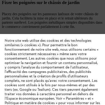
Fixer les poignées sur le châssis de jardin
Placez des poignées sur les panneaux latéraux de votre châssis de
jardin. Cela facilitera la mise en place et le retrait ultérieurs du
parterre surélevé. Les poignées métalliques simples disponibles dans
le commerce conviennent parfaitement à cette fin.
Notre site web utilise des cookies et des technologies
similaires (« cookies »). Pour permettre le bon
Fixer le châssis au parterre surélevé
fonctionnement de notre site web, nous utilisons certains «
cookies strictement nécessaires » même sans votre
Dans l’idéal, fixez 4 bois d’équarrissage sous le châssis et insérez-les
consentement. Les autres cookies que nous utilisons pour
dans les coins de votre parterre surélevé. Ces bois d’équarrissage
optimiser la navigation et fournir un contenu personnalisé,
doivent être enfoncés d’environ 10 cm dans le terreau de votre
y compris l'analyse du comportement de l'utilisateur,
parterre surélevé et servent à stabiliser le châssis de jardin. Vous
l'efficacité des campagnes publicitaires, des publicités
pouvez également fixer l’accessoire au parterre surélevé à l’aide de
personnalisées et la création de profils d'utilisateurs
petites lattes métalliques qui peuvent être desserrées lorsque
complets, ne sont placés qu'avec votre consentement. Les
l’accessoire est retiré du parterre. Quel que soit le système de
cookies sont utilisés à la fois par nous-mêmes et par des
fixation que vous souhaitez utiliser, veillez toujours à ce que le
tiers (ex. Google ou Tealium). Ces tiers peuvent également
châssis soit bien en contact avec le parterre surélevé.
traiter vos données à caractère personnel en dehors de
Ensemencer un châssis de jardin
l’Espace économique européen. Voir « Paramètres » et «
Politique en matière de cookies » pour vous informer sur les