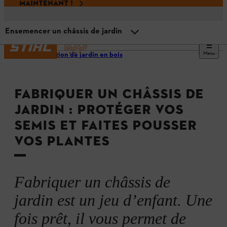
MAINTENANT !
Ensemencer un châssis de jardin
Menu
Décoration de jardin en bois
Pourquoi construire soi-même une serre châssis de
jardin ?
FABRIQUER UN CHÂSSIS DE
Informations sur le châssis de jardin
JARDIN : PROTÉGER VOS
SEMIS ET FAITES POUSSER
Matériel et outils pour fabriquer une serre de jardin
VOS PLANTES
Châssis de jardin : Instructions de montage
Fabriquer un châssis de
Accessoire du châssis : Instructions de montage
jardin est un jeu d’enfant. Une
fois prêt, il vous permet de