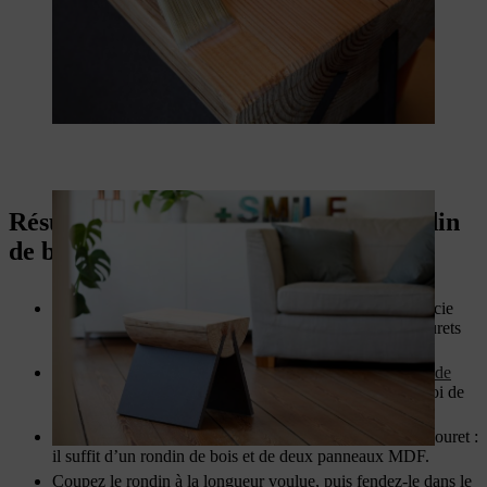
Résumé : créez votre tabouret en rondin
de bois
Choisissez un bois qui correspond à votre goût et s’associe
parfaitement à votre décoration intérieure. De jolis tabourets
peuvent être créés à partir de bois dur ou de bois tendre.
Lorsque vous travaillez, portez toujours un
équipement de
protection individuelle
conformément au mode d’emploi de
votre outil.
Très peu de matériaux sont nécessaires pour créer ce tabouret :
il suffit d’un rondin de bois et de deux panneaux MDF.
Coupez le rondin à la longueur voulue, puis fendez-le dans le