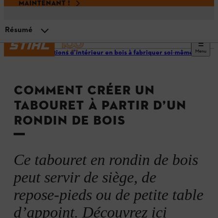
MAINTENANT !
Résumé
Menu
Décorations d’intérieur en bois à fabriquer soi-même
Choisir le bois
COMMENT CRÉER UN
La bonne tronçonneuse pour votre projet
TABOURET À PARTIR D’UN
RONDIN DE BOIS
Matériaux et outils
Instructions
Ce tabouret en rondin de bois
peut servir de siège, de
Résumé
repose-pieds ou de petite table
d’appoint. Découvrez ici