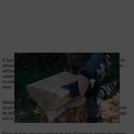
Il faut maintenant préparer les cavités dans lesquelles les pieds du
tabouret en rondin de bois seront insérés. Ces fentes doivent être
suffisamment profondes pour que les panneaux MDF soient
solidement fixés et ne puissent pas se casser. Nous vous
recommandons de les insérer à environ un tiers du diamètre du
tronc.
Marquez d’abord les emplacements des fentes le long du côté
incurvé du tronc, en les positionnant de manière à ce que les pieds
du tabouret soient orientés vers l’extérieur. Veillez à ce que l’angle
soit le même des deux côtés pour que le tabouret soit stable.
Fixez le tronc sur une surface de travail plane et coupez les fentes