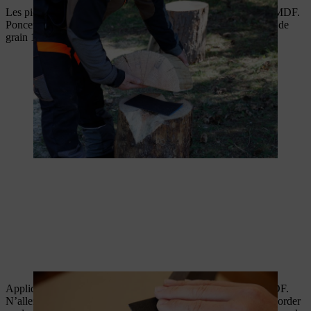
Les pieds du tabouret sont formés par une paire de panneaux MDF.
Poncez les bords coupés des planches avec du papier de verre de
grain 120 et les surfaces avec du papier de verre de grain 240.
Appliquez de la colle sur le bord long du premier panneau MDF.
N’allez pas jusqu’au bout, sinon l’excès de colle risque de déborder