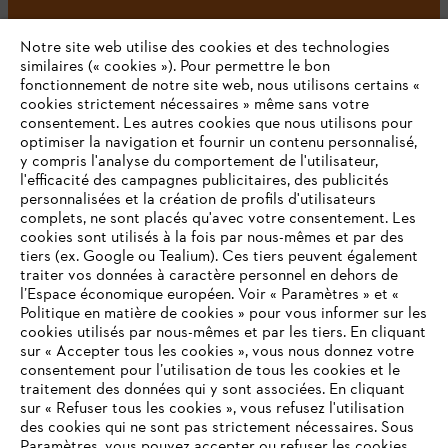
Notre site web utilise des cookies et des technologies
#STIHL
similaires (« cookies »). Pour permettre le bon
fonctionnement de notre site web, nous utilisons certains «
cookies strictement nécessaires » même sans votre
consentement. Les autres cookies que nous utilisons pour
optimiser la navigation et fournir un contenu personnalisé,
y compris l'analyse du comportement de l'utilisateur,
l'efficacité des campagnes publicitaires, des publicités
personnalisées et la création de profils d'utilisateurs
complets, ne sont placés qu'avec votre consentement. Les
L'Entreprise
cookies sont utilisés à la fois par nous-mêmes et par des
tiers (ex. Google ou Tealium). Ces tiers peuvent également
traiter vos données à caractère personnel en dehors de
l’Espace économique européen. Voir « Paramètres » et «
STIHL FAQ
Politique en matière de cookies » pour vous informer sur les
cookies utilisés par nous-mêmes et par les tiers. En cliquant
sur « Accepter tous les cookies », vous nous donnez votre
consentement pour l’utilisation de tous les cookies et le
VOTRE NAVIGATEUR INTERNET
traitement des données qui y sont associées. En cliquant
Contact
N'EST PLUS PRIS EN CHARGE
sur « Refuser tous les cookies », vous refusez l'utilisation
des cookies qui ne sont pas strictement nécessaires. Sous
Paramètres, vous pouvez accepter ou refuser les cookies