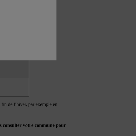
tations
la fin de l’hiver, par exemple en
ez consulter votre commune pour