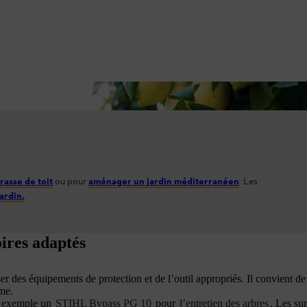
Le citronnier peut être utilisé comme une plante en p
rasse de toit
ou pour
aménager un jardin méditerranéen
. Les
jardin.
soires adaptés
r des équipements de protection et de l’outil appropriés. Il convient de m
me.
ar exemple un
STIHL Bypass PG 10
pour
l’entretien des arbres
. Les sur