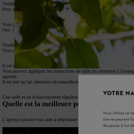
Veuillez cependant respecter les réglementations locales concernant l
Pour que votre citronnier pousse harmonieusement et symétriquement, e
Vous pouvez également effectuer de petites tailles d’entretien toute l’
Oui, vous pouvez tailler fortement un citronnier au début du printemps 
Veuillez cependant respecter les réglementations locales concernant l
Vous pouvez reconnaître un gourmand sur le citronnier à sa longueur, à sa
Il est donc recommandé d’éliminer les gourmands.
Vous pouvez appliquer les instructions de taille du citronnier à l’orang
agrume.
Il est rare qu’un citronnier ait naturellement une belle couronne équil
VOTRE NA
Une taille et un éclaircissement réguliers de votre citronnier favorisen
Quelle est la meilleure période pour tailler
Vous utilisez un 
site ne peuvent f
L’aperçu suivant vous aide à déterminer le bon moment pour tailler votr
de passer à l'un d