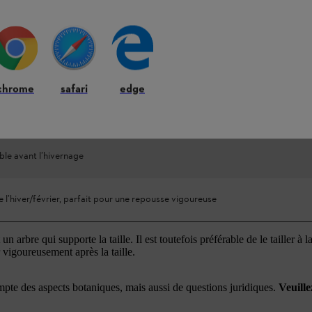
eils
 la pousse, au plus tard en mars (tenir compte ds réglementations locales !)
chrome
safari
edge
es coupes de formation et d’entretien uniquement (tenir compte ds réglemen
es !)
ble avant l’hivernage
e l’hiver/février, parfait pour une repousse vigoureuse
n arbre qui supporte la taille. Il est toutefois préférable de le tailler à 
vigoureusement après la taille.
mpte des aspects botaniques, mais aussi de questions juridiques.
Veuill