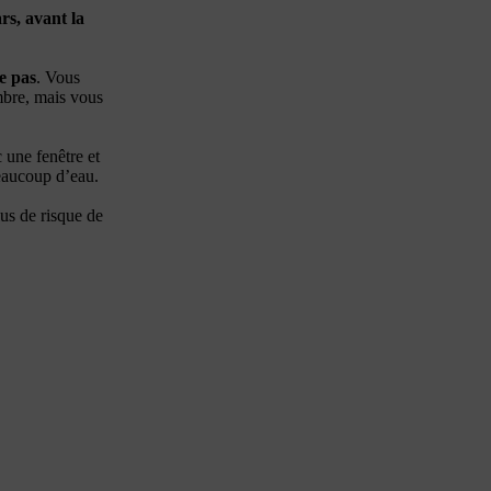
rs, avant la
le pas
. Vous
mbre, mais vous
 une fenêtre et
beaucoup d’eau.
lus de risque de