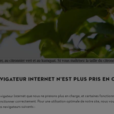
a taille. Consultez votre commune pour plus d'informations.
ffectuez chaque année une taille intensive, de préférence à la fin de l
année si nécessaire, afin que votre citronnier conserve une forme élégant
pour lui donner une nouvelle vie, mais le citronnier ne repousse pas très
a taille. Consultez votre commune pour plus d'informations.
 finesse et à sa croissance verticale. Il ne peut pas produire de fleurs ni
er, au citronnier vert et au kumquat. Si vous maîtrisez la taille du citro
ibrée. Il est donc recommandé de tailler les jeunes citronniers pour leu
VIGATEUR INTERNET N'EST PLUS PRIS EN
t par ailleurs une croissance saine et une récolte abondante, car l’arbre
 un citronnier ?
navigateur Internet que nous ne prenons plus en charge, et certaines fonctionn
onctionner correctement. Pour une utilisation optimale de notre site, nous 
e citronnier à feuillage persistant (
Citrus limon
).
es navigateurs suivants :