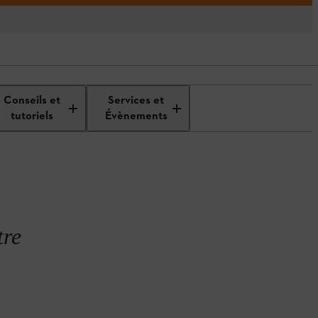
Taille des arbres
la taille du
Conseils et
Services et
fruitiers
citronnier
tutoriels
Évènements
tre