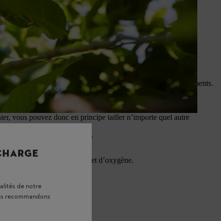
’hiver ou au début du printemps.
e.
 vite à nos latitudes.
 de fruits. Il est donc inutile au citronnier, et le prive de nutriments.
nnier, vous pouvez donc en principe tailler n’importe quel autre
r donner une forme harmonieuse.
 CHARGE
 reçoit suffisamment de lumière et d’oxygène.
alités de notre
vous recommandons