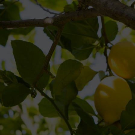
ouronne
onnier
ucoup de fruits
nchant, par exemple un
STIHL Bypass PG 10
. Pour les grosses branche
t printemps, par exemple en février ou en mars. Cela permet au citronnie