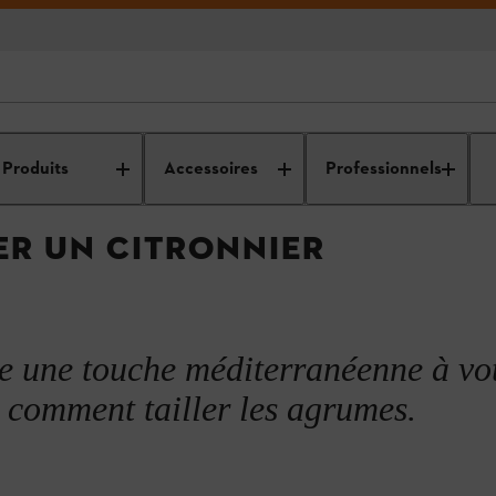
et d’entretien des
Nettoyage et entretien de
Entretien des
ls
votre jardin
arbres
Produits
Accessoires
Professionnels
ER UN CITRONNIER
e une touche méditerranéenne à vo
i comment tailler les agrumes.