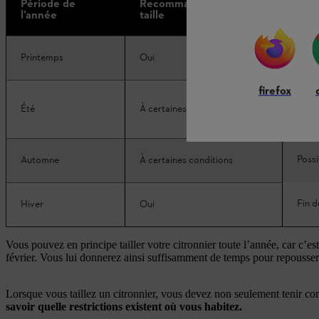
Période de
Recommandation de
Cons
l’année
taille
Avant
Printemps
Oui
firefox
Petit
Été
À certaines conditions
local
Possi
Automne
À certaines conditions
Fin d
Hiver
Oui
Vous pouvez en principe tailler votre citronnier toute l’année, car c’est u
février. Vous lui donnerez ainsi suffisamment de temps pour repousser 
Lorsque vous taillez un citronnier, vous devez non seulement tenir co
savoir quelle restrictions existent où vous habitez.