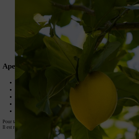
Aperçu : la taille du citronnier
Tailler le citronnier de préférence au printemps
Utiliser pour la taille un outil tranchant de grande qualité
La taille de formation permet de donner une belle forme à la c
La taille de rajeunissement redonne de la vitalité à un vieux citr
La taille est essentielle pour obtenir une croissance saine et bea
Pour tailler votre citronnier, utilisez toujours un
sécateur
propre et tra
Il est recommandé de tailler un citronnier à la fin de l’hiver ou débu