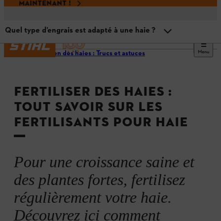
MAINTENANT !
Quel type d’engrais est adapté à une haie ?
Menu
Entretien des haies : Trucs et astuces
Récapitulatif
FERTILISER DES HAIES :
Dois-je fertiliser ma haie ?
TOUT SAVOIR SUR LES
FERTILISANTS POUR HAIE
Le moment idéal
À quelle fréquence fertiliser la haie ?
Pour une croissance saine et
des plantes fortes, fertilisez
Quel type d’engrais est adapté à une haie ?
régulièrement votre haie.
Découvrez ici comment