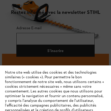
Restez informé avec la newsletter STIHL
Adresse E-mail
S'inscrire
Notre site web utilise des cookies et des technologies
#STIHL
similaires (« cookies »). Pour permettre le bon
fonctionnement de notre site web, nous utilisons certains «
cookies strictement nécessaires » même sans votre
consentement. Les autres cookies que nous utilisons pour
optimiser la navigation et fournir un contenu personnalisé,
y compris l'analyse du comportement de l'utilisateur,
l'efficacité des campagnes publicitaires, des publicités
personnalisées et la création de profils d'utilisateurs