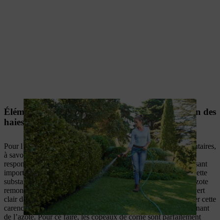
Éléments nutritifs importants pour la fertilisation des
haies
Pour l’essentiel, les haies ont besoin de trois nutriments élémentaires,
à savoir
l’azote, le phosphore et le potassium
. L’azote est
responsable de la croissance en hauteur et constitue un composant
important des protéines pour obtenir des feuilles bien vertes. Cette
substance est très mobile dans la plante. En cas de carence, l’azote
remonte vers les feuilles supérieures. Il en résulte des feuilles vert
clair dans la partie inférieure de la plante. Vous pouvez combler cette
carence en azote en fertilisant votre haie avec un engrais contenant
de l’azote. Pour ce faire, les copeaux de corne sont parfaitement