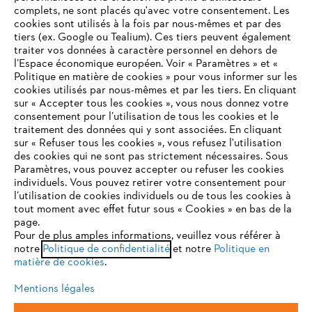
complets, ne sont placés qu'avec votre consentement. Les
L'Entreprise
cookies sont utilisés à la fois par nous-mêmes et par des
tiers (ex. Google ou Tealium). Ces tiers peuvent également
traiter vos données à caractère personnel en dehors de
l’Espace économique européen. Voir « Paramètres » et «
STIHL FAQ
Politique en matière de cookies » pour vous informer sur les
cookies utilisés par nous-mêmes et par les tiers. En cliquant
sur « Accepter tous les cookies », vous nous donnez votre
consentement pour l’utilisation de tous les cookies et le
VOTRE NAVIGATEUR INTERNET
traitement des données qui y sont associées. En cliquant
Contact
N'EST PLUS PRIS EN CHARGE
sur « Refuser tous les cookies », vous refusez l'utilisation
des cookies qui ne sont pas strictement nécessaires. Sous
Paramètres, vous pouvez accepter ou refuser les cookies
individuels. Vous pouvez retirer votre consentement pour
Vous utilisez un navigateur Internet que nous ne prenons plus
l’utilisation de cookies individuels ou de tous les cookies à
en charge, et certaines fonctionnalités de notre site ne
tout moment avec effet futur sous « Cookies » en bas de la
Politique de protection des données
peuvent fonctionner correctement. Pour une utilisation
page.
optimale de notre site, nous vous recommandons de passer à
Pour de plus amples informations, veuillez vous référer à
Mentions légales
Utilisation des cookies
notre
l'un des navigateurs suivants :
Politique de confidentialité
et notre
Politique en
matière de cookies
.
Informations juridiques
Mentions légales
firefox
chrome