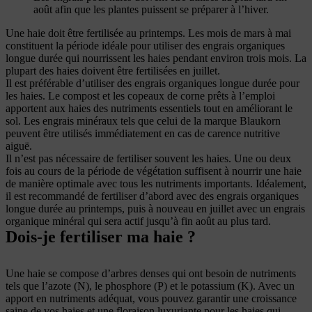
août afin que les plantes puissent se préparer à l’hiver.
Une haie doit être fertilisée au printemps. Les mois de mars à mai
constituent la période idéale pour utiliser des engrais organiques
longue durée qui nourrissent les haies pendant environ trois mois. La
plupart des haies doivent être fertilisées en juillet.
Il est préférable d’utiliser des engrais organiques longue durée pour
les haies. Le compost et les copeaux de corne prêts à l’emploi
apportent aux haies des nutriments essentiels tout en améliorant le
sol. Les engrais minéraux tels que celui de la marque Blaukorn
peuvent être utilisés immédiatement en cas de carence nutritive
aiguë.
Il n’est pas nécessaire de fertiliser souvent les haies. Une ou deux
fois au cours de la période de végétation suffisent à nourrir une haie
de manière optimale avec tous les nutriments importants. Idéalement,
il est recommandé de fertiliser d’abord avec des engrais organiques
longue durée au printemps, puis à nouveau en juillet avec un engrais
organique minéral qui sera actif jusqu’à fin août au plus tard.
Dois-je fertiliser ma haie ?
Une haie se compose d’arbres denses qui ont besoin de nutriments
tels que l’azote (N), le phosphore (P) et le potassium (K). Avec un
apport en nutriments adéquat, vous pouvez garantir une croissance
saine de vos haies et une floraison luxuriante pour les haies qui