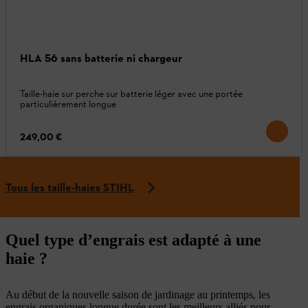
HLA 56 sans batterie ni chargeur
Taille-haie sur perche sur batterie léger avec une portée
particulièrement longue
249,00 €
Tous les taille-haies STIHL
Quel type d’engrais est adapté à une
haie ?
Au début de la nouvelle saison de jardinage au printemps, les
engrais organiques longue durée sont les meilleurs alliés pour