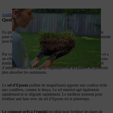
Améliorer la qualité du sol
Quel engrais convient à quelle haie ?
En principe, les
engrais organiques longue durée
sont parfaits
pour fertiliser une haie. Selon le type de haie, la fertilisation optimale
peut être différente.
Par exemple, l’engrais de type
Blaukorn
est relativement riche et a
un effet immédiatement visible, mais qui n’est pas durable. Si vous
fertilisez votre haie avec de l’engrais Blaukorn, il est déconseillé
d’utiliser ensuite des engrais organiques car les plantes ne pourront
plus absorber les nutriments.
Le
sel d’Epsom
(sulfate de magnésium) apporte une couleur riche
aux conifères, comme le thuya. Le sel minéral agit également
rapidement et se dégrade rapidement. Le meilleur moment pour
fertiliser une haie avec du sel d’Epsom est le printemps.
Le compost prêt à l’emploi
est idéal pour fertiliser les haies de