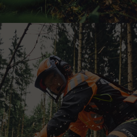
onnelles très exigeantes. Ils sont fabriqués à partir de matériaux de qua
midité et le froid. Les tenues sont également équipées d’ouvertures d’aé
hure
Vous souhaitez en savoir plus sur les nouvelles collections FU
aperçu complet de chaque vêtement, avec toutes les spécifications, les c
choisir rapidement l’équipement adapté à votre travail.