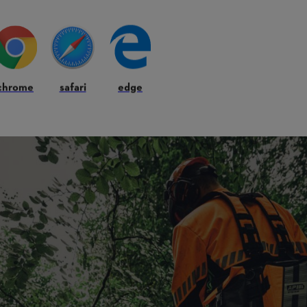
chrome
safari
edge
tilisateurs particuliers exigeants une liberté de mouvement totale et