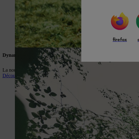
firefox
Dynamic
La nouvelle tenue DYNAMIC DuroTEC offre aux professionnels et aux u
Découvrez la série DYNAMIC