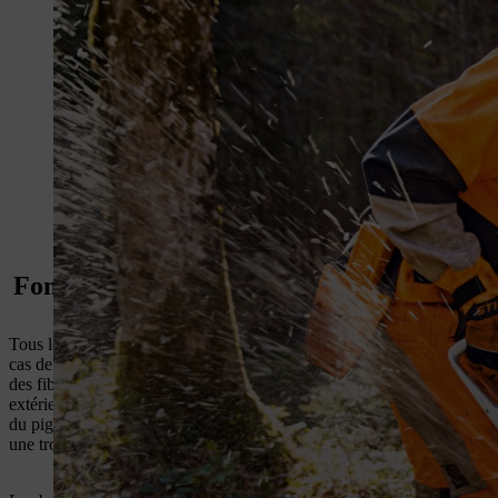
Fonctionnement des vêtements de protectio
Tous les vêtements de travail avec protection anti-coupure suivent gén
cas de contact accidentel avec le corps de l’utilisateur. Les pantalons 
des fibres spéciales de haute technologie, très longues, fines et hauteme
extérieure du vêtement. Si une chaîne de tronçonneuse entre en contact a
du pignon d’entraînement et arrêtent la chaîne de la tronçonneuse ra
une tronçonneuse.