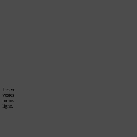
Les vestes pour le travail avec une tronçonneuse sont disponibles dans
vestes présentent également de grandes zones de couleurs à haute visibil
moins 30 % de leur surface vous assure une meilleure visibilité et perm
ligne.