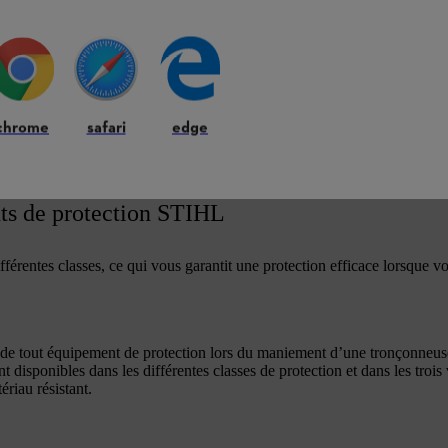
r le niveau adapté
asse de protection 1 pour le travail avec une tronçonneuse convient gén
incipalement destinées à être utilisées par des professionnels formés tels
chrome
safari
edge
nts de protection STIHL
fférentes classes, ce qui vous garantit une protection efficace lorsque v
 de tout équipement de protection lors du maniement d’une tronçonneuse 
disponibles dans les différentes classes de protection et dans les troi
riau résistant.