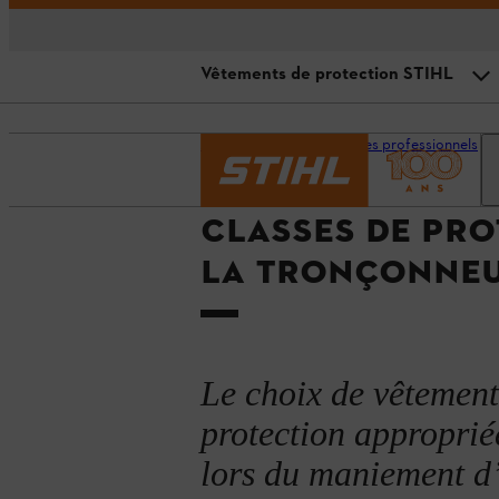
Vêtements de protection STIHL
Fonctionnement des vêtements d
Accueil
Espace pour les professionnels
Explication des classes de protec
CLASSES DE PRO
Quel niveau choisir ?
LA TRONÇONNE
Vêtements de protection STIHL
Entretien des vêtements de prot
Le choix de vêtement
protection approprié
lors du maniement d