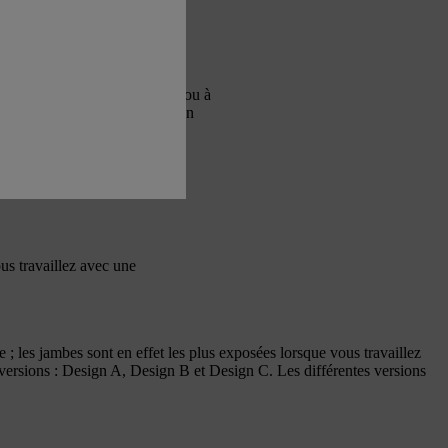
éralement au travail en forêt ou à
 que les services d’intervention
ous travaillez avec une
; les jambes sont en effet les plus exposées lorsque vous travaillez
s versions : Design A, Design B et Design C. Les différentes versions