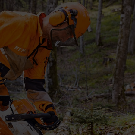
n anti-coupure pour le travail avec une tr
éralement le même principe, lequel s’appuie sur la nécessité de bloquer
anti-coupures, les vestes et les chaussures de sécurité pour le travail a
nt résistantes ; ces fibres sont disposées en plusieurs couches lisses et 
vec le vêtement, elle saisit et tire sur les fibres instantanément, puis le
pidement. Le pantalon anti-coupure comme les gants anti-coupure sont in