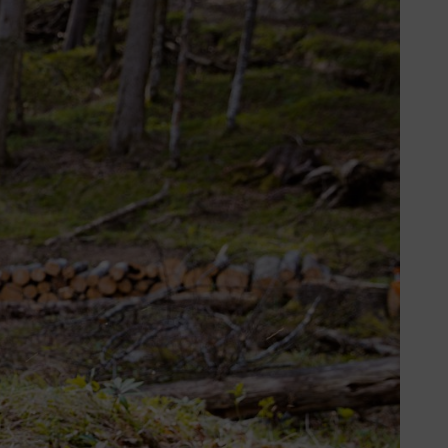
onçonneuse
 la chaîne de la
tronçonneuse
en
vec une tronçonneuse STIHL utilisent
recouvertes par la surface
s longs fils durs s’enroulent autour
dispensables pour les travaux avec