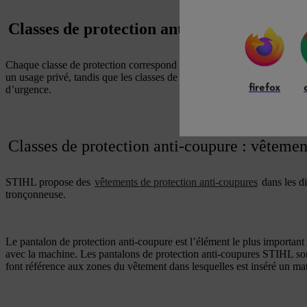
Classes de protection anti-coupure : choisi
Chaque classe de protection correspond à un scénario spécifique. La cl
un usage privé, tandis que les classes de protection supérieures sont pr
firefox
d’urgence.
Classes de protection anti-coupure : vêteme
STIHL propose des
vêtements de protection anti-coupures
dans les di
tronçonneuse.
Le pantalon de protection anti-coupure est l’élément le plus important
avec la machine. Les pantalons de protection anti-coupures STIHL sont 
font référence aux zones du vêtement dans lesquelles est inséré un maté