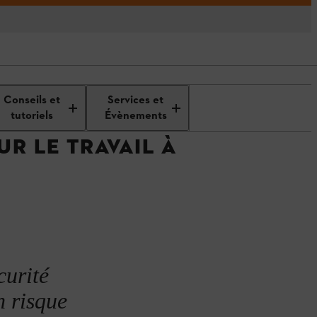
Classes de protection anti-coupure
Conseils et
Services et
tutoriels
Évènements
R LE TRAVAIL À
curité
n risque