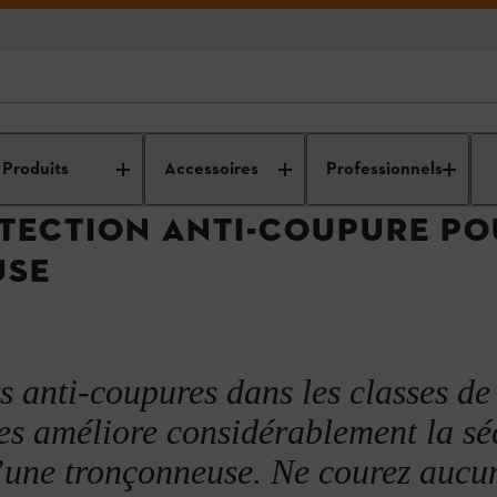
e protection
Informations pratiques pour les professionnels
Priorité à votre sécurité
Produits
Accessoires
Professionnels
tion
TECTION ANTI-COUPURE POU
USE
ection
s anti-coupures dans les classes de
es améliore considérablement la sé
’une tronçonneuse. Ne courez aucu