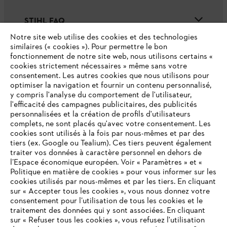
STIHL FAQ
Notre site web utilise des cookies et des technologies
similaires (« cookies »). Pour permettre le bon
fonctionnement de notre site web, nous utilisons certains «
Contact
cookies strictement nécessaires » même sans votre
consentement. Les autres cookies que nous utilisons pour
optimiser la navigation et fournir un contenu personnalisé,
y compris l'analyse du comportement de l'utilisateur,
l'efficacité des campagnes publicitaires, des publicités
personnalisées et la création de profils d'utilisateurs
complets, ne sont placés qu'avec votre consentement. Les
Politique de protection des données
cookies sont utilisés à la fois par nous-mêmes et par des
tiers (ex. Google ou Tealium). Ces tiers peuvent également
Mentions légales
Utilisation des cookies
traiter vos données à caractère personnel en dehors de
l’Espace économique européen. Voir « Paramètres » et «
Informations juridiques
Politique en matière de cookies » pour vous informer sur les
cookies utilisés par nous-mêmes et par les tiers. En cliquant
sur « Accepter tous les cookies », vous nous donnez votre
consentement pour l’utilisation de tous les cookies et le
ANDREAS STIHL NV, Veurtstraat 117, 2870 Puurs-Sint-Amands,
VOTRE NAVIGATEUR INTERNET
traitement des données qui y sont associées. En cliquant
België/Belgique
N'EST PLUS PRIS EN CHARGE
sur « Refuser tous les cookies », vous refusez l'utilisation
VAT Number: BE 0427.714.768