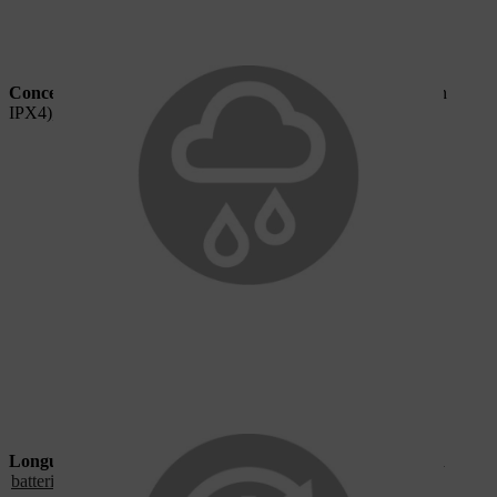
Conception robuste
:
étanche aux éclaboussures (certification
IPX4), résiste aux chocs et aux températures extrêmes
Longue durée de vie
:
jusqu’à 2 500 cycles de charge avec la
batterie AP 500 S