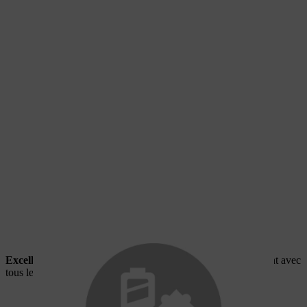
Excellente compatibilité
:
toutes les
batteries AP
fonctionnent avec
tous les outils AP, des taille-haies aux souffleurs