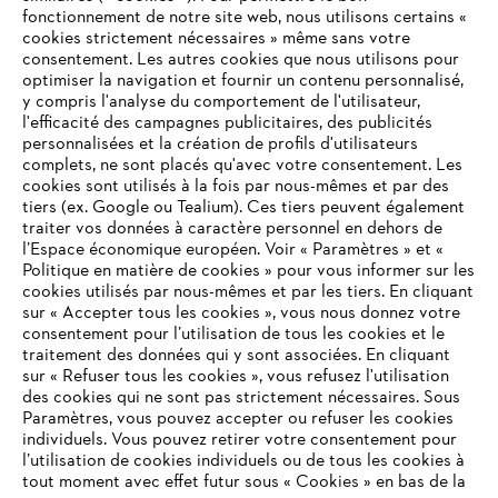
fonctionnement de notre site web, nous utilisons certains «
cookies strictement nécessaires » même sans votre
consentement. Les autres cookies que nous utilisons pour
optimiser la navigation et fournir un contenu personnalisé,
y compris l'analyse du comportement de l'utilisateur,
l'efficacité des campagnes publicitaires, des publicités
personnalisées et la création de profils d'utilisateurs
complets, ne sont placés qu'avec votre consentement. Les
cookies sont utilisés à la fois par nous-mêmes et par des
tiers (ex. Google ou Tealium). Ces tiers peuvent également
traiter vos données à caractère personnel en dehors de
l’Espace économique européen. Voir « Paramètres » et «
Politique en matière de cookies » pour vous informer sur les
cookies utilisés par nous-mêmes et par les tiers. En cliquant
sur « Accepter tous les cookies », vous nous donnez votre
consentement pour l’utilisation de tous les cookies et le
VOTRE NAVIGATEUR INTERNET
traitement des données qui y sont associées. En cliquant
N'EST PLUS PRIS EN CHARGE
sur « Refuser tous les cookies », vous refusez l'utilisation
des cookies qui ne sont pas strictement nécessaires. Sous
Paramètres, vous pouvez accepter ou refuser les cookies
individuels. Vous pouvez retirer votre consentement pour
Vous utilisez un navigateur Internet que nous ne prenons plus
l’utilisation de cookies individuels ou de tous les cookies à
en charge, et certaines fonctionnalités de notre site ne
tout moment avec effet futur sous « Cookies » en bas de la
peuvent fonctionner correctement. Pour une utilisation