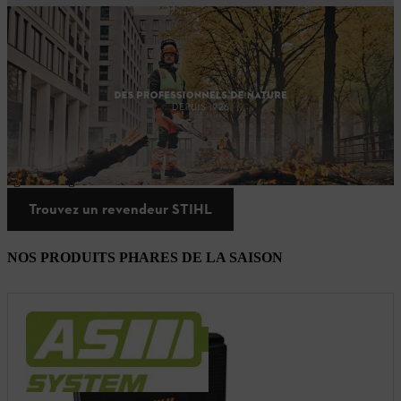
Votre travail exige de la qualité.
Les professionnels ont besoin de machines qui convainquent par
leurs performances, leur qualité et leur fiabilité. Avec notre
système
de batterie
professionnel, vous pouvez compter sur un allié de taille
à vos côtés qui permet un
travail efficace, ergonomique et
respectueux de l’environnement
. Avec des performances
professionnelles dans toutes les situations, le système convainc
également grâce à une autonomie fiable de la batterie.
Trouvez un revendeur STIHL
NOS PRODUITS PHARES DE LA SAISON