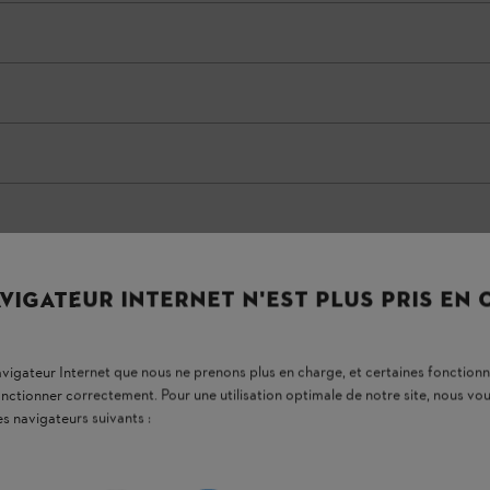
VIGATEUR INTERNET N'EST PLUS PRIS EN
ur un épandage pratique,
sanitaires et produits
navigateur Internet que nous ne prenons plus en charge, et certaines fonctionn
onctionner correctement. Pour une utilisation optimale de notre site, nous 
es navigateurs suivants :
 STIHL AK
a été spécialement conçu pour
la
e grande taille, ainsi que pour un usage semi-