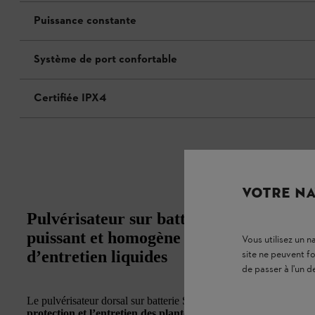
Puissance constante
Système de port confortable
Certifiée IPX4
VOTRE NA
Pulvérisateur sur batterie SGA 60 : po
puissant et homogène des produits phyto
Vous utilisez un 
d’entretien liquides
site ne peuvent f
de passer à l'un d
Le pulvérisateur dorsal sur batterie STIHL SGA 60 du
système
protection et l’entretien des plantes dans les jardins privés d