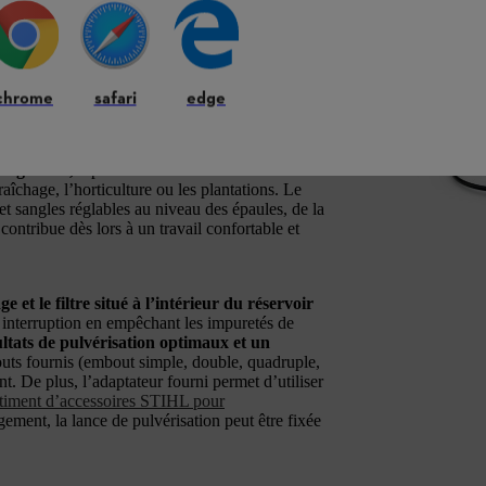
 à titre accessoire ou de petites jardineries. Il
giques, les parasites, les mauvaises herbes ou
chrome
safari
edge
âce à une
pression de travail élevée et
 réservoir de produit de pulvérisation
niveau de remplissage, à sa pompe à
angeables,
il permet d’effectuer efficacement
araîchage, l’horticulture ou les plantations. Le
et sangles réglables au niveau des épaules, de la
 contribue dès lors à un travail confortable et
 et le filtre situé à l’intérieur du réservoir
s interruption en empêchant les impuretés de
ultats de pulvérisation optimaux et un
outs fournis (embout simple, double, quadruple,
nt. De plus, l’adaptateur fourni permet d’utiliser
rtiment d’accessoires STIHL pour
ngement, la lance de pulvérisation peut être fixée