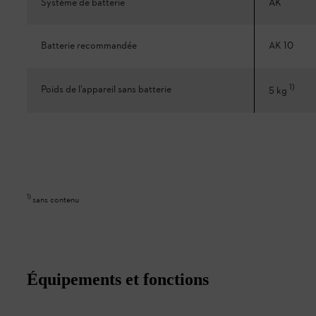
Système de batterie
AK
Batterie recommandée
AK 10
1
)
Poids de l’appareil sans batterie
5 kg
1
)
sans contenu
Équipements et fonctions