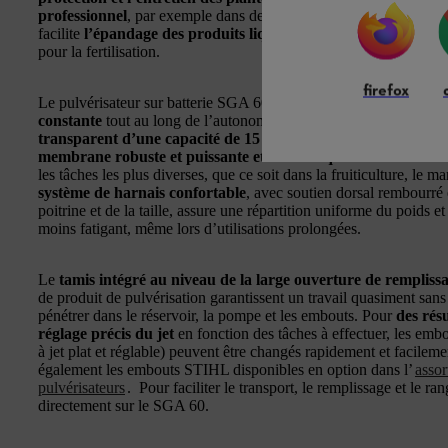
professionnel
, par exemple dans des exploitations agricoles gérées
facilite
l’épandage des produits liquides
contre les maladies fon
pour la fertilisation.
firefox
Le pulvérisateur sur batterie SGA 60 est
très facile à utiliser
. Gr
constante
tout au long de l’autonomie de la batterie, à son
grand
transparent d’une capacité de 15 litres, avec indicateur du 
membrane robuste et puissante et à ses cinq embouts interch
les tâches les plus diverses, que ce soit dans la fruiticulture, le m
système de harnais confortable
, avec soutien dorsal rembourré 
poitrine et de la taille, assure une répartition uniforme du poids et
moins fatigant, même lors d’utilisations prolongées.
Le
tamis intégré au niveau de la large ouverture de remplissage
de produit de pulvérisation garantissent un travail quasiment san
pénétrer dans le réservoir, la pompe et les embouts. Pour
des rés
réglage précis du jet
en fonction des tâches à effectuer, les emb
à jet plat et réglable) peuvent être changés rapidement et facileme
également les embouts STIHL disponibles en option dans l’
asso
pulvérisateurs
. Pour faciliter le transport, le remplissage et le ra
directement sur le SGA 60.