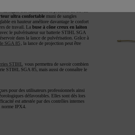
u les vignobles. Lorsque vous portez le
ez régler très facilement la pression de travail
teur ultra confortable
muni de sangles
églable en hauteur améliore davantage le confort
res de travail. La
buse à cône creux en laiton
e avec le pulvérisateur sur batterie STIHL SGA
éservoir dans la lance de pulvérisation. Grâce à
r le SGA 85
, la lance de projection peut être
teries STIHL
vous permettra de savoir combien
terie STIHL SGA 85, mais aussi de connaître le
ues pour des utilisateurs professionnels ainsi
orologiques défavorables. Elles sont dès lors
icacité est attestée par des contrôles internes
la norme IPX4.