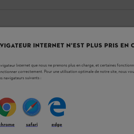
VIGATEUR INTERNET N'EST PLUS PRIS EN
navigateur Internet que nous ne prenons plus en charge, et certaines fonctionn
onctionner correctement. Pour une utilisation optimale de notre site, nous 
es navigateurs suivants :
5 : performant et confortable
iticulture et la viticulture
une
lance en laiton
est le premier modèle sur
essionnels
en assurant un
épandage efficace
il élevée
associée au
réservoir transparent
chrome
safari
edge
remplissage
fait du pulvérisateur dorsal STIHL
agriculteurs, même
pour les tâches exigeantes