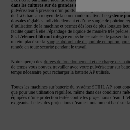
dans les cultures sur de grandes surfaces
, comme les vergers o
pulvérisateur à pression d’un poids de 6,2 kg sur le dos, vous pouv
de 1 à 6 bars au moyen de la commande rotative. Le
système por
dorsales réglables individuellement et d’une sangle de poitrine r
d’utilisation de la machine et permet dès lors de plus longues heu
facilite quant à elle l’épandage de liquide de manière très précis
85. L’
élément filtrant intégré
empêche les saletés de passer du r
un étui placé sur la
sangle abdominale disponible en option pou
rangée en toute sécurité pendant le travail.
Notre aperçu des
durées de fonctionnement et de charge des bat
de temps vous pouvez travailler avec votre pulvérisateur sur bat
temps nécessaire pour recharger la batterie AP utilisée.
Toutes les machines sur batterie du
système STIHL AP
sont conç
que pour une utilisation régulière, même dans des conditions mété
équipées d’une protection testée contre les projections d’eau. L’eff
exigeants. Le test des projections d’eau est notamment basé sur 