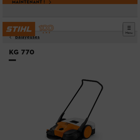
MAINTENANT !
Menu
Balayeuses
KG 770