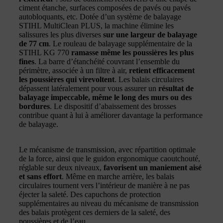
ciment étanche, surfaces composées de pavés ou pavés
autobloquants, etc. Dotée d’un système de balayage
STIHL MultiClean PLUS, la machine élimine les
salissures les plus diverses
sur une largeur de balayage
de 77 cm
. Le rouleau de balayage supplémentaire de la
STIHL KG 770
ramasse même les poussières les plus
fines
. La barre d’étanchéité couvrant l’ensemble du
périmètre, associée à un filtre à air,
retient efficacement
les poussières qui virevoltent
. Les balais circulaires
dépassent latéralement pour vous assurer un
résultat de
balayage impeccable, même le long des murs ou des
bordures
. Le dispositif d’abaissement des brosses
contribue quant à lui à améliorer davantage la performance
de balayage.
Le mécanisme de transmission, avec répartition optimale
de la force, ainsi que le guidon ergonomique caoutchouté,
réglable sur deux niveaux,
favorisent un maniement aisé
et sans effort
. Même en marche arrière, les balais
circulaires tournent vers l’intérieur de manière à ne pas
éjecter la saleté. Des capuchons de protection
supplémentaires au niveau du mécanisme de transmission
des balais protègent ces derniers de la saleté, des
poussières et de l’eau.