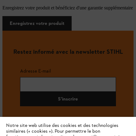
Enregistrez votre produit et bénéficiez d'une garantie supplémentaire
Enregistrez votre produit
Restez informé avec la newsletter STIHL
Adresse E-mail
S'inscrire
Notre site web utilise des cookies et des technologies
#STIHL
similaires (« cookies »). Pour permettre le bon