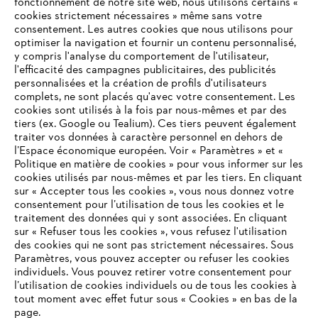
fonctionnement de notre site web, nous utilisons certains «
cookies strictement nécessaires » même sans votre
consentement. Les autres cookies que nous utilisons pour
optimiser la navigation et fournir un contenu personnalisé,
y compris l'analyse du comportement de l'utilisateur,
l'efficacité des campagnes publicitaires, des publicités
personnalisées et la création de profils d'utilisateurs
complets, ne sont placés qu'avec votre consentement. Les
L'Entreprise
cookies sont utilisés à la fois par nous-mêmes et par des
tiers (ex. Google ou Tealium). Ces tiers peuvent également
traiter vos données à caractère personnel en dehors de
l’Espace économique européen. Voir « Paramètres » et «
STIHL FAQ
Politique en matière de cookies » pour vous informer sur les
cookies utilisés par nous-mêmes et par les tiers. En cliquant
sur « Accepter tous les cookies », vous nous donnez votre
consentement pour l’utilisation de tous les cookies et le
VOTRE NAVIGATEUR INTERNET
traitement des données qui y sont associées. En cliquant
Contact
N'EST PLUS PRIS EN CHARGE
sur « Refuser tous les cookies », vous refusez l'utilisation
des cookies qui ne sont pas strictement nécessaires. Sous
Paramètres, vous pouvez accepter ou refuser les cookies
individuels. Vous pouvez retirer votre consentement pour
Vous utilisez un navigateur Internet que nous ne prenons plus
l’utilisation de cookies individuels ou de tous les cookies à
en charge, et certaines fonctionnalités de notre site ne
tout moment avec effet futur sous « Cookies » en bas de la
Politique de protection des données
peuvent fonctionner correctement. Pour une utilisation
page.