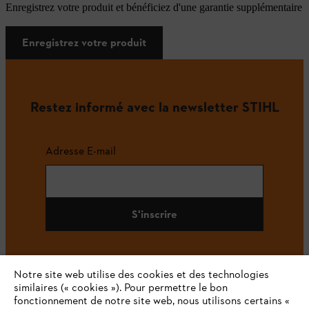
Enregistrez votre produit et bénéficiez d'une garantie supplémentaire
Enregistrez votre produit
Restez informé avec la newsletter STIHL
Adresse E-mail
S'inscrire
Notre site web utilise des cookies et des technologies
#STIHL
similaires (« cookies »). Pour permettre le bon
fonctionnement de notre site web, nous utilisons certains «