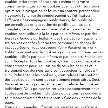
cookies strictement nécessaires » même sans votre
consentement. Les autres cookies que nous utilisons pour
optimiser la navigation et fournir un contenu personnalisé,
y compris l'analyse du comportement de l'utilisateur,
l'efficacité des campagnes publicitaires, des publicités
personnalisées et la création de profils d'utilisateurs
complets, ne sont placés qu'avec votre consentement. Les
L'Entreprise
cookies sont utilisés à la fois par nous-mêmes et par des
tiers (ex. Google ou Tealium). Ces tiers peuvent également
traiter vos données à caractère personnel en dehors de
l’Espace économique européen. Voir « Paramètres » et «
STIHL FAQ
Politique en matière de cookies » pour vous informer sur les
cookies utilisés par nous-mêmes et par les tiers. En cliquant
sur « Accepter tous les cookies », vous nous donnez votre
consentement pour l’utilisation de tous les cookies et le
VOTRE NAVIGATEUR INTERNET
traitement des données qui y sont associées. En cliquant
Contact
N'EST PLUS PRIS EN CHARGE
sur « Refuser tous les cookies », vous refusez l'utilisation
des cookies qui ne sont pas strictement nécessaires. Sous
Paramètres, vous pouvez accepter ou refuser les cookies
individuels. Vous pouvez retirer votre consentement pour
Vous utilisez un navigateur Internet que nous ne prenons plus
l’utilisation de cookies individuels ou de tous les cookies à
en charge, et certaines fonctionnalités de notre site ne
tout moment avec effet futur sous « Cookies » en bas de la
Politique de protection des données
peuvent fonctionner correctement. Pour une utilisation
page.
optimale de notre site, nous vous recommandons de passer à
Pour de plus amples informations, veuillez vous référer à