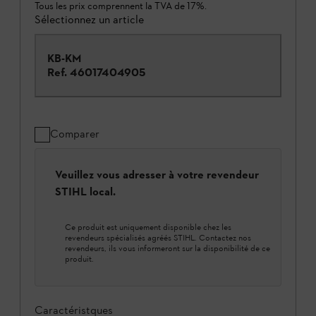
Tous les prix comprennent la TVA de 17%.
Sélectionnez un article
KB-KM
Ref.
46017404905
Comparer
Veuillez vous adresser à votre revendeur
STIHL local.
Ce produit est uniquement disponible chez les
revendeurs spécialisés agréés STIHL. Contactez nos
revendeurs, ils vous informeront sur la disponibilité de ce
produit.
Caractéristques