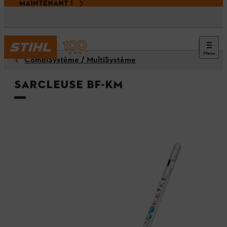
MAINTENANT !
Menu
CombiSystème / MultiSystème
Sarcleuse BF-KM