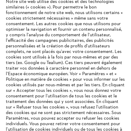
Notre site web utilise des cookies et des technologies
#STIHL
similaires (« cookies »). Pour permettre le bon
fonctionnement de notre site web, nous utilisons certains «
cookies strictement nécessaires » même sans votre
consentement. Les autres cookies que nous utilisons pour
optimiser la navigation et fournir un contenu personnalisé,
y compris l'analyse du comportement de l'utilisateur,
l'efficacité des campagnes publicitaires, des publicités
personnalisées et la création de profils d'utilisateurs
complets, ne sont placés qu'avec votre consentement. Les
L'Entreprise
cookies sont utilisés à la fois par nous-mêmes et par des
tiers (ex. Google ou Tealium). Ces tiers peuvent également
traiter vos données à caractère personnel en dehors de
l’Espace économique européen. Voir « Paramètres » et «
STIHL FAQ
Politique en matière de cookies » pour vous informer sur les
cookies utilisés par nous-mêmes et par les tiers. En cliquant
sur « Accepter tous les cookies », vous nous donnez votre
consentement pour l’utilisation de tous les cookies et le
VOTRE NAVIGATEUR INTERNET
traitement des données qui y sont associées. En cliquant
Contact
N'EST PLUS PRIS EN CHARGE
sur « Refuser tous les cookies », vous refusez l'utilisation
des cookies qui ne sont pas strictement nécessaires. Sous
Paramètres, vous pouvez accepter ou refuser les cookies
individuels. Vous pouvez retirer votre consentement pour
Vous utilisez un navigateur Internet que nous ne prenons plus
l’utilisation de cookies individuels ou de tous les cookies à