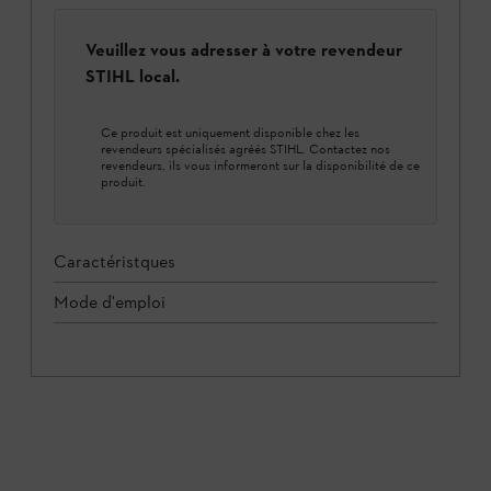
Veuillez vous adresser à votre revendeur
STIHL local.
Ce produit est uniquement disponible chez les
revendeurs spécialisés agréés STIHL. Contactez nos
revendeurs, ils vous informeront sur la disponibilité de ce
produit.
Caractéristques
Mode d'emploi