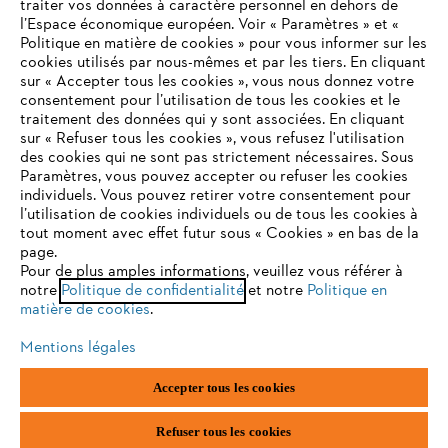
traiter vos données à caractère personnel en dehors de
l’Espace économique européen. Voir « Paramètres » et «
STIHL FAQ
Politique en matière de cookies » pour vous informer sur les
cookies utilisés par nous-mêmes et par les tiers. En cliquant
sur « Accepter tous les cookies », vous nous donnez votre
consentement pour l’utilisation de tous les cookies et le
VOTRE NAVIGATEUR INTERNET
traitement des données qui y sont associées. En cliquant
Contact
N'EST PLUS PRIS EN CHARGE
sur « Refuser tous les cookies », vous refusez l'utilisation
des cookies qui ne sont pas strictement nécessaires. Sous
Paramètres, vous pouvez accepter ou refuser les cookies
individuels. Vous pouvez retirer votre consentement pour
Vous utilisez un navigateur Internet que nous ne prenons plus
l’utilisation de cookies individuels ou de tous les cookies à
en charge, et certaines fonctionnalités de notre site ne
tout moment avec effet futur sous « Cookies » en bas de la
Politique de protection des données
peuvent fonctionner correctement. Pour une utilisation
page.
optimale de notre site, nous vous recommandons de passer à
Pour de plus amples informations, veuillez vous référer à
Mentions légales
Utilisation des cookies
notre
l'un des navigateurs suivants :
Politique de confidentialité
et notre
Politique en
matière de cookies
.
Informations juridiques
Mentions légales
firefox
chrome
Accepter tous les cookies
ANDREAS STIHL NV, Veurtstraat 117, 2870 Puurs-Sint-Amands,
België/Belgique
safari
edge
VAT Number: BE 0427.714.768
Refuser tous les cookies