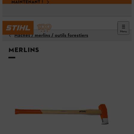
MAINTENANT !
Menu
Haches / merlins / outils forestiers
Merlins