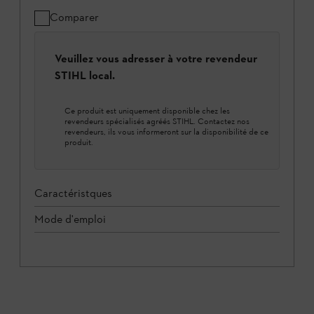
Comparer
Veuillez vous adresser à votre revendeur
STIHL local.
Ce produit est uniquement disponible chez les
revendeurs spécialisés agréés STIHL. Contactez nos
revendeurs, ils vous informeront sur la disponibilité de ce
produit.
Caractéristques
Mode d'emploi