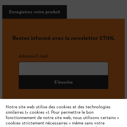
Enregistrez votre produit
Restez informé avec la newsletter STIHL
Adresse E-mail
S'inscrire
Notre site web utilise des cookies et des technologies
#STIHL
similaires (« cookies »). Pour permettre le bon
fonctionnement de notre site web, nous utilisons certains «
cookies strictement nécessaires » même sans votre