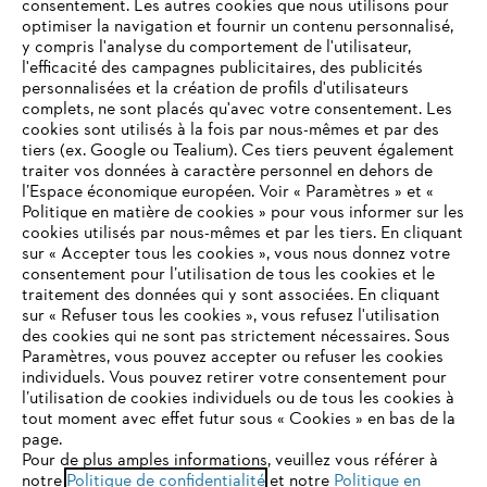
consentement. Les autres cookies que nous utilisons pour
optimiser la navigation et fournir un contenu personnalisé,
y compris l'analyse du comportement de l'utilisateur,
l'efficacité des campagnes publicitaires, des publicités
personnalisées et la création de profils d'utilisateurs
complets, ne sont placés qu'avec votre consentement. Les
L'Entreprise
cookies sont utilisés à la fois par nous-mêmes et par des
tiers (ex. Google ou Tealium). Ces tiers peuvent également
traiter vos données à caractère personnel en dehors de
l’Espace économique européen. Voir « Paramètres » et «
STIHL FAQ
Politique en matière de cookies » pour vous informer sur les
cookies utilisés par nous-mêmes et par les tiers. En cliquant
sur « Accepter tous les cookies », vous nous donnez votre
consentement pour l’utilisation de tous les cookies et le
VOTRE NAVIGATEUR INTERNET
traitement des données qui y sont associées. En cliquant
Contact
N'EST PLUS PRIS EN CHARGE
sur « Refuser tous les cookies », vous refusez l'utilisation
des cookies qui ne sont pas strictement nécessaires. Sous
Paramètres, vous pouvez accepter ou refuser les cookies
individuels. Vous pouvez retirer votre consentement pour
Vous utilisez un navigateur Internet que nous ne prenons plus
l’utilisation de cookies individuels ou de tous les cookies à
en charge, et certaines fonctionnalités de notre site ne
tout moment avec effet futur sous « Cookies » en bas de la
Politique de protection des données
peuvent fonctionner correctement. Pour une utilisation
page.
optimale de notre site, nous vous recommandons de passer à
Pour de plus amples informations, veuillez vous référer à
Mentions légales
Utilisation des cookies
notre
l'un des navigateurs suivants :
Politique de confidentialité
et notre
Politique en