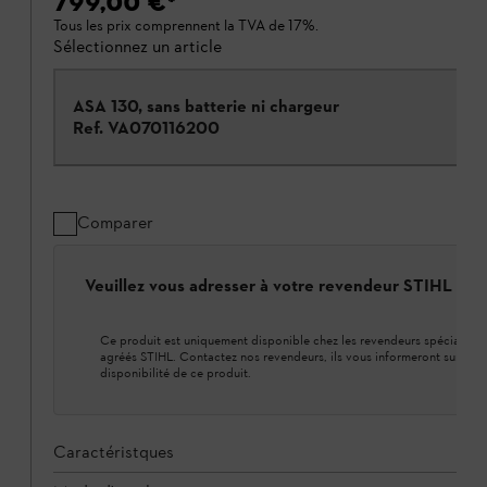
799,00 €
*
Tous les prix comprennent la TVA de 17%.
Sélectionnez un article
ASA 130, sans batterie ni chargeur
Ref.
VA070116200
Comparer
Veuillez vous adresser à votre revendeur STIHL loca
Ce produit est uniquement disponible chez les revendeurs spécialisés
agréés STIHL. Contactez nos revendeurs, ils vous informeront sur la
disponibilité de ce produit.
Caractéristques