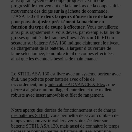
ainsi qu’au système de coupe progressif. En mode
progressif, le mouvement de la lame lors de la coupe suit le
mouvement des doigts sur la gâchette de commande.
L’ASA 130 offre
deux largeurs d’ouverture de lame
pour pouvoir
ajuster précisément la machine en
fonction du type de coupe à effectuer
. Vous travaillerez
ainsi plus rapidement si vous devez, par exemple, tailler de
grosses quantités de branches fines. L’
écran OLED
du
sécateur sur batterie ASA 130 indique clairement le niveau
de chargement de la batterie, la largeur d’ouverture de
lame sélectionnée, le nombre total de coupes effectuées
ainsi que les éventuels besoins de maintenance.
Le STIHL ASA 130 est livré avec un système porteur avec
étui, une pochette pour batterie avec câble de
raccordement, un
guide-câble ADVANCE X-Flex
, une
pierre à aiguiser, un outillage d’entretien et une mallette
robuste avec insert amovible et filet de rangement.
Notre aperçu des
durées de fonctionnement et de charge
des batteries STIHL
vous permettra de savoir combien de
temps vous pouvez travailler avec votre sécateur sur
batterie STIHL ASA 130, mais aussi de connaître le temps
nécessaire pour recharger la batterie utilisée. Pour une