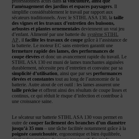
professionnels actifs dans
la viticulture, ainsi que
l’aménagement des jardins et espaces paysagers
. Il
simplifie considérablement le travail par rapport aux
sécateurs traditionnels. Avec le STIHL ASA 130, la
taille
des vignes et les travaux d’entretien des buissons,
arbustes et plantes ornementales
deviennent un vrai jeu
d’enfant. Alimenté par une batterie du
système STIHL
AP
, il
facilite les travaux de coupe
grâce à l’assistance de
la batterie. Le moteur EC sans entretien garantit une
fermeture rapide des lames, des performances de
coupe élevées
et donc un avancement rapide du travail. Le
STIHL ASA 130 est muni de lames tranchantes aiguisées
durablement, nécessite peu d’entretien et convainc par sa
simplicité d’utilisation
, ainsi que par ses
performances
élevées et constantes
tout au long de l’autonomie de la
batterie. Autre atout de cet outil : les lames assurent une
taille précise
et offrent ainsi des résultats de coupe lisses et
continus, ce qui réduit le risque d’infection et contribue à
une croissance saine.
Le sécateur sur batterie STIHL ASA 130 vous permet en
outre de
couper facilement des branches d’un diamètre
jusqu’à 35 mm
– une tâche facilitée notamment grâce à la
poignée caoutchoutée
, ergonomique et bien équilibrée,