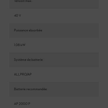
Tension max.
40 V
Puissance absorbée
1.08 kW
Système de batterie
ALLPRO/AP
Batterie recommandée
AP 200.0 P