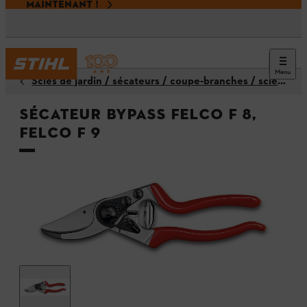
MAINTENANT !
Menu
Scies de jardin / sécateurs / coupe-branches / scies à branches
Sécateur Bypass FELCO F 8,
FELCO F 9