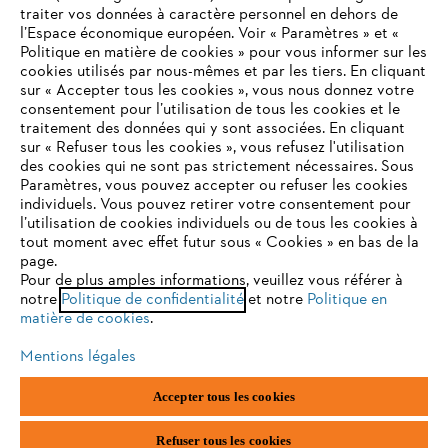
traiter vos données à caractère personnel en dehors de
l’Espace économique européen. Voir « Paramètres » et «
STIHL FAQ
Politique en matière de cookies » pour vous informer sur les
cookies utilisés par nous-mêmes et par les tiers. En cliquant
sur « Accepter tous les cookies », vous nous donnez votre
consentement pour l’utilisation de tous les cookies et le
VOTRE NAVIGATEUR INTERNET
traitement des données qui y sont associées. En cliquant
Contact
N'EST PLUS PRIS EN CHARGE
sur « Refuser tous les cookies », vous refusez l'utilisation
des cookies qui ne sont pas strictement nécessaires. Sous
Paramètres, vous pouvez accepter ou refuser les cookies
individuels. Vous pouvez retirer votre consentement pour
Vous utilisez un navigateur Internet que nous ne prenons plus
l’utilisation de cookies individuels ou de tous les cookies à
en charge, et certaines fonctionnalités de notre site ne
tout moment avec effet futur sous « Cookies » en bas de la
Politique de protection des données
peuvent fonctionner correctement. Pour une utilisation
page.
optimale de notre site, nous vous recommandons de passer à
Pour de plus amples informations, veuillez vous référer à
Mentions légales
Utilisation des cookies
notre
l'un des navigateurs suivants :
Politique de confidentialité
et notre
Politique en
matière de cookies
.
Informations juridiques
Mentions légales
firefox
chrome
Accepter tous les cookies
ANDREAS STIHL NV, Veurtstraat 117, 2870 Puurs-Sint-Amands,
België/Belgique
safari
edge
VAT Number: BE 0427.714.768
Refuser tous les cookies