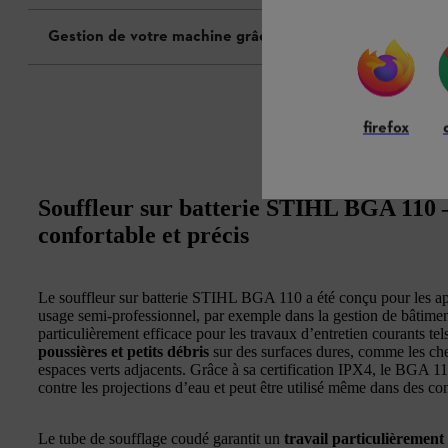
Gestion de votre machine grâce au Smart Connector
firefox
Souffleur sur batterie STIHL BGA 110 –
confortable et précis
Le souffleur sur batterie STIHL BGA 110 a été conçu pour les app
usage semi-professionnel, par exemple dans la gestion de bâtiment
particulièrement efficace pour les travaux d’entretien courants te
poussières et petits débris
sur des surfaces dures, comme les chem
espaces verts adjacents. Grâce à sa certification IPX4, le BGA 1
contre les projections d’eau et peut être utilisé même dans des co
Le tube de soufflage coudé garantit un
travail particulièrement 