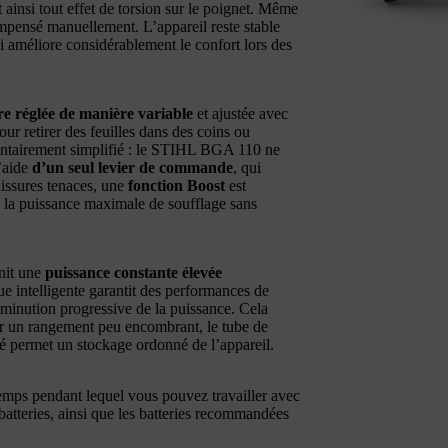
t ainsi tout effet de torsion sur le poignet. Même
ompensé manuellement. L’appareil reste stable
ui améliore considérablement le confort lors des
re réglée de manière variable
et ajustée avec
ur retirer des feuilles dans des coins ou
olontairement simplifié : le STIHL BGA 110 ne
’aide
d’un seul levier de commande
, qui
lissures tenaces, une
fonction Boost
est
 la puissance maximale de soufflage sans
nit une
puissance constante élevée
e intelligente garantit des performances de
diminution progressive de la puissance. Cela
our un rangement peu encombrant, le tube de
gré permet un stockage ordonné de l’appareil.
emps pendant lequel vous pouvez travailler avec
batteries, ainsi que les batteries recommandées