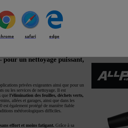
chrome
safari
edge
 pour un nettoyage puissant,
lications privées exigeantes ainsi que pour un
s ou les services de nettoyage. Il est
ls que
l’élimination des feuilles, déchets verts,
ins, allées et garages, ainsi que dans les
10 est également protégé de manière fiable
nditions météorologiques difficiles.
sans effort et moins fatigant.
Grâce à sa