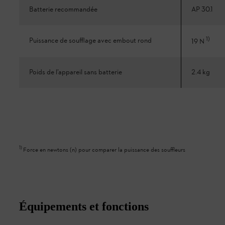
Batterie recommandée
AP 30.1
1
)
Puissance de soufflage avec embout rond
19 N
Poids de l’appareil sans batterie
2.4 kg
1
)
Force en newtons (n) pour comparer la puissance des souffleurs
Équipements et fonctions