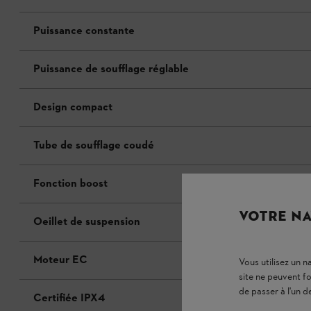
Puissance constante
Puissance de soufflage réglable
Design compact
Tube de soufflage coudé
Fonction boost
VOTRE NA
Oeillet de suspension
Moteur EC
Vous utilisez un 
site ne peuvent f
de passer à l'un d
Certifiée IPX4