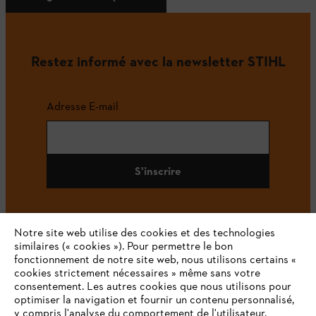
Restez informé avec la newsletter STIHL
Adresse E-mail
S'inscrire
Notre site web utilise des cookies et des technologies
#STIHL
similaires (« cookies »). Pour permettre le bon
fonctionnement de notre site web, nous utilisons certains «
cookies strictement nécessaires » même sans votre
consentement. Les autres cookies que nous utilisons pour
optimiser la navigation et fournir un contenu personnalisé,
y compris l'analyse du comportement de l'utilisateur,