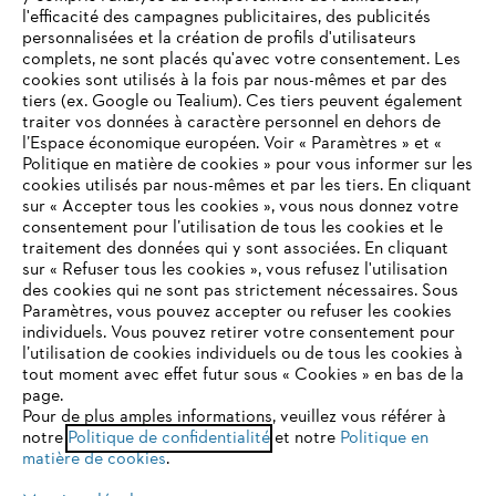
l'efficacité des campagnes publicitaires, des publicités
personnalisées et la création de profils d'utilisateurs
complets, ne sont placés qu'avec votre consentement. Les
L'Entreprise
cookies sont utilisés à la fois par nous-mêmes et par des
tiers (ex. Google ou Tealium). Ces tiers peuvent également
traiter vos données à caractère personnel en dehors de
l’Espace économique européen. Voir « Paramètres » et «
STIHL FAQ
Politique en matière de cookies » pour vous informer sur les
cookies utilisés par nous-mêmes et par les tiers. En cliquant
sur « Accepter tous les cookies », vous nous donnez votre
consentement pour l’utilisation de tous les cookies et le
VOTRE NAVIGATEUR INTERNET
traitement des données qui y sont associées. En cliquant
Contact
N'EST PLUS PRIS EN CHARGE
sur « Refuser tous les cookies », vous refusez l'utilisation
des cookies qui ne sont pas strictement nécessaires. Sous
Paramètres, vous pouvez accepter ou refuser les cookies
individuels. Vous pouvez retirer votre consentement pour
Vous utilisez un navigateur Internet que nous ne prenons plus
l’utilisation de cookies individuels ou de tous les cookies à
en charge, et certaines fonctionnalités de notre site ne
tout moment avec effet futur sous « Cookies » en bas de la
Politique de protection des données
peuvent fonctionner correctement. Pour une utilisation
page.
optimale de notre site, nous vous recommandons de passer à
Pour de plus amples informations, veuillez vous référer à
Mentions légales
Utilisation des cookies
notre
l'un des navigateurs suivants :
Politique de confidentialité
et notre
Politique en
matière de cookies
.
Informations juridiques