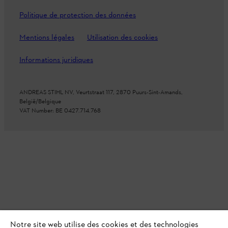
Politique de protection des données
Mentions légales
Utilisation des cookies
Informations juridiques
ANDREAS STIHL NV, Veurtstraat 117, 2870 Puurs-Sint-Amands,
België/Belgique
VAT Number: BE 0427.714.768
Notre site web utilise des cookies et des technologies