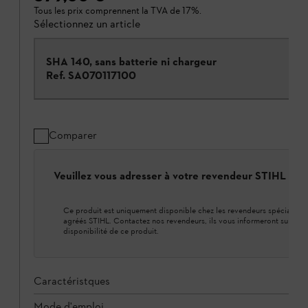
Tous les prix comprennent la TVA de 17%.
Sélectionnez un article
SHA 140, sans batterie ni chargeur
Ref.
SA070117100
Comparer
Veuillez vous adresser à votre revendeur STIHL loca
Ce produit est uniquement disponible chez les revendeurs spécialisés
agréés STIHL. Contactez nos revendeurs, ils vous informeront sur la
disponibilité de ce produit.
Caractéristques
Mode d'emploi