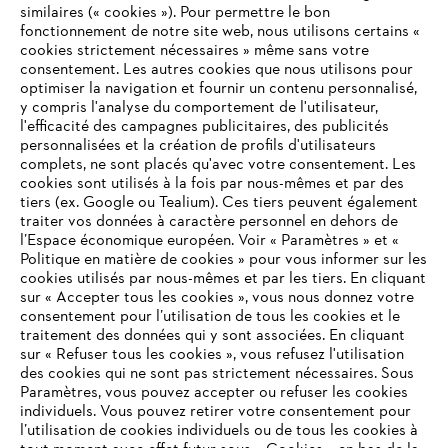
similaires (« cookies »). Pour permettre le bon
fonctionnement de notre site web, nous utilisons certains «
cookies strictement nécessaires » même sans votre
consentement. Les autres cookies que nous utilisons pour
optimiser la navigation et fournir un contenu personnalisé,
y compris l'analyse du comportement de l'utilisateur,
l'efficacité des campagnes publicitaires, des publicités
personnalisées et la création de profils d'utilisateurs
complets, ne sont placés qu'avec votre consentement. Les
cookies sont utilisés à la fois par nous-mêmes et par des
tiers (ex. Google ou Tealium). Ces tiers peuvent également
traiter vos données à caractère personnel en dehors de
l’Espace économique européen. Voir « Paramètres » et «
Politique en matière de cookies » pour vous informer sur les
cookies utilisés par nous-mêmes et par les tiers. En cliquant
sur « Accepter tous les cookies », vous nous donnez votre
consentement pour l’utilisation de tous les cookies et le
VOTRE NAVIGATEUR INTERNET
traitement des données qui y sont associées. En cliquant
N'EST PLUS PRIS EN CHARGE
sur « Refuser tous les cookies », vous refusez l'utilisation
des cookies qui ne sont pas strictement nécessaires. Sous
Paramètres, vous pouvez accepter ou refuser les cookies
individuels. Vous pouvez retirer votre consentement pour
Vous utilisez un navigateur Internet que nous ne prenons plus
l’utilisation de cookies individuels ou de tous les cookies à
en charge, et certaines fonctionnalités de notre site ne