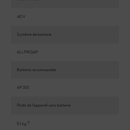
40 V
Système de batterie
ALLPRO/AP
Batterie recommandée
AP 30.1
Poids de l’appareil sans batterie
1
)
5.1 kg