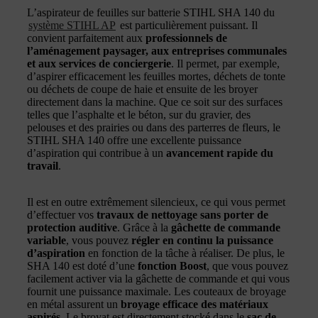
L’aspirateur de feuilles sur batterie STIHL SHA 140 du
système STIHL AP
est particulièrement puissant. Il
convient parfaitement aux
professionnels de
l’aménagement paysager, aux entreprises communales
et aux services de conciergerie
. Il permet, par exemple,
d’aspirer efficacement les feuilles mortes, déchets de tonte
ou déchets de coupe de haie et ensuite de les broyer
directement dans la machine. Que ce soit sur des surfaces
telles que l’asphalte et le béton, sur du gravier, des
pelouses et des prairies ou dans des parterres de fleurs, le
STIHL SHA 140 offre une excellente puissance
d’aspiration qui contribue à un
avancement rapide du
travail
.
Il est en outre extrêmement silencieux, ce qui vous permet
d’effectuer vos
travaux de nettoyage sans porter de
protection auditive
. Grâce à la
gâchette de commande
variable
, vous pouvez
régler en continu la puissance
d’aspiration
en fonction de la tâche à réaliser. De plus, le
SHA 140 est doté d’une
fonction Boost
, que vous pouvez
facilement activer via la gâchette de commande et qui vous
fournit une puissance maximale. Les couteaux de broyage
en métal assurent un
broyage efficace des matériaux
aspirés
. Le broyat est directement stocké dans le
sac de