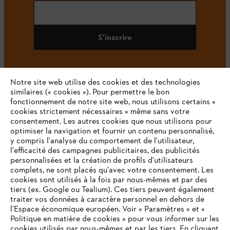
S'inscrire
Notre site web utilise des cookies et des technologies
#STIHL
similaires (« cookies »). Pour permettre le bon
fonctionnement de notre site web, nous utilisons certains «
cookies strictement nécessaires » même sans votre
consentement. Les autres cookies que nous utilisons pour
optimiser la navigation et fournir un contenu personnalisé,
y compris l'analyse du comportement de l'utilisateur,
l'efficacité des campagnes publicitaires, des publicités
personnalisées et la création de profils d'utilisateurs
complets, ne sont placés qu'avec votre consentement. Les
L'Entreprise
cookies sont utilisés à la fois par nous-mêmes et par des
tiers (ex. Google ou Tealium). Ces tiers peuvent également
traiter vos données à caractère personnel en dehors de
l’Espace économique européen. Voir « Paramètres » et «
STIHL FAQ
Politique en matière de cookies » pour vous informer sur les
cookies utilisés par nous-mêmes et par les tiers. En cliquant