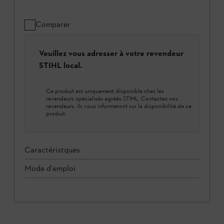
Comparer
Veuillez vous adresser à votre revendeur
STIHL local.
Ce produit est uniquement disponible chez les
revendeurs spécialisés agréés STIHL. Contactez nos
revendeurs, ils vous informeront sur la disponibilité de ce
produit.
Caractéristques
Mode d'emploi