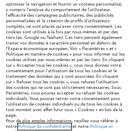
optimiser la navigation et fournir un contenu personnalisé,
y compris l'analyse du comportement de l'utilisateur,
l'efficacité des campagnes publicitaires, des publicités
personnalisées et la création de profils d'utilisateurs
complets, ne sont placés qu'avec votre consentement. Les
L'Entreprise
cookies sont utilisés à la fois par nous-mêmes et par des
tiers (ex. Google ou Tealium). Ces tiers peuvent également
traiter vos données à caractère personnel en dehors de
l’Espace économique européen. Voir « Paramètres » et «
STIHL FAQ
Politique en matière de cookies » pour vous informer sur les
cookies utilisés par nous-mêmes et par les tiers. En cliquant
sur « Accepter tous les cookies », vous nous donnez votre
consentement pour l’utilisation de tous les cookies et le
VOTRE NAVIGATEUR INTERNET
traitement des données qui y sont associées. En cliquant
Contact
N'EST PLUS PRIS EN CHARGE
sur « Refuser tous les cookies », vous refusez l'utilisation
des cookies qui ne sont pas strictement nécessaires. Sous
Paramètres, vous pouvez accepter ou refuser les cookies
individuels. Vous pouvez retirer votre consentement pour
Vous utilisez un navigateur Internet que nous ne prenons plus
l’utilisation de cookies individuels ou de tous les cookies à
en charge, et certaines fonctionnalités de notre site ne
tout moment avec effet futur sous « Cookies » en bas de la
Politique de protection des données
peuvent fonctionner correctement. Pour une utilisation
page.
optimale de notre site, nous vous recommandons de passer à
Pour de plus amples informations, veuillez vous référer à
Mentions légales
Utilisation des cookies
notre
l'un des navigateurs suivants :
Politique de confidentialité
et notre
Politique en