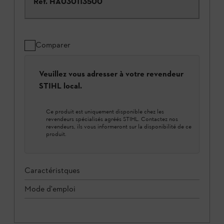
Ref.
HA030113500
Comparer
Veuillez vous adresser à votre revendeur
STIHL local.
Ce produit est uniquement disponible chez les
revendeurs spécialisés agréés STIHL. Contactez nos
revendeurs, ils vous informeront sur la disponibilité de ce
produit.
Caractéristques
Mode d'emploi