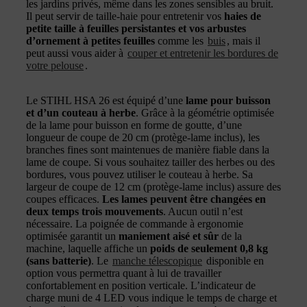
les jardins privés, même dans les zones sensibles au bruit.
Il peut servir de taille-haie pour entretenir vos
haies de
petite taille à feuilles persistantes et vos arbustes
d’ornement à petites feuilles
comme les
buis
, mais il
peut aussi vous aider à
couper et entretenir les bordures de
votre pelouse
.
Le STIHL HSA 26 est équipé d’une
lame pour buisson
et d’un couteau à herbe
. Grâce à la géométrie optimisée
de la lame pour buisson en forme de goutte, d’une
longueur de coupe de 20 cm (protège-lame inclus), les
branches fines sont maintenues de manière fiable dans la
lame de coupe. Si vous souhaitez tailler des herbes ou des
bordures, vous pouvez utiliser le couteau à herbe. Sa
largeur de coupe de 12 cm (protège-lame inclus) assure des
coupes efficaces.
Les lames peuvent être changées en
deux temps trois mouvements
. Aucun outil n’est
nécessaire. La poignée de commande à ergonomie
optimisée garantit un
maniement aisé et sûr
de la
machine, laquelle affiche un
poids de seulement 0,8 kg
(sans batterie)
. Le
manche télescopique
disponible en
option vous permettra quant à lui de travailler
confortablement en position verticale. L’indicateur de
charge muni de 4 LED vous indique le temps de charge et