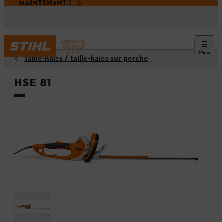
MAINTENANT !
Menu
Taille-haies / taille-haies sur perche
HSE 81