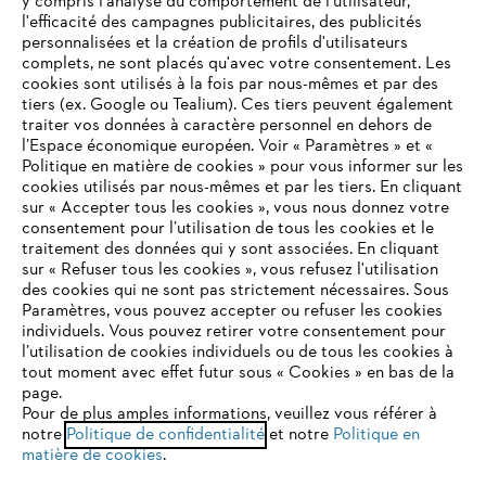
y compris l'analyse du comportement de l'utilisateur,
l'efficacité des campagnes publicitaires, des publicités
personnalisées et la création de profils d'utilisateurs
complets, ne sont placés qu'avec votre consentement. Les
L'Entreprise
cookies sont utilisés à la fois par nous-mêmes et par des
tiers (ex. Google ou Tealium). Ces tiers peuvent également
traiter vos données à caractère personnel en dehors de
l’Espace économique européen. Voir « Paramètres » et «
STIHL FAQ
Politique en matière de cookies » pour vous informer sur les
cookies utilisés par nous-mêmes et par les tiers. En cliquant
sur « Accepter tous les cookies », vous nous donnez votre
consentement pour l’utilisation de tous les cookies et le
VOTRE NAVIGATEUR INTERNET
traitement des données qui y sont associées. En cliquant
Contact
N'EST PLUS PRIS EN CHARGE
sur « Refuser tous les cookies », vous refusez l'utilisation
des cookies qui ne sont pas strictement nécessaires. Sous
Paramètres, vous pouvez accepter ou refuser les cookies
individuels. Vous pouvez retirer votre consentement pour
Vous utilisez un navigateur Internet que nous ne prenons plus
l’utilisation de cookies individuels ou de tous les cookies à
en charge, et certaines fonctionnalités de notre site ne
tout moment avec effet futur sous « Cookies » en bas de la
Politique de protection des données
peuvent fonctionner correctement. Pour une utilisation
page.
optimale de notre site, nous vous recommandons de passer à
Pour de plus amples informations, veuillez vous référer à
Mentions légales
Utilisation des cookies
notre
l'un des navigateurs suivants :
Politique de confidentialité
et notre
Politique en
matière de cookies
.
Informations juridiques