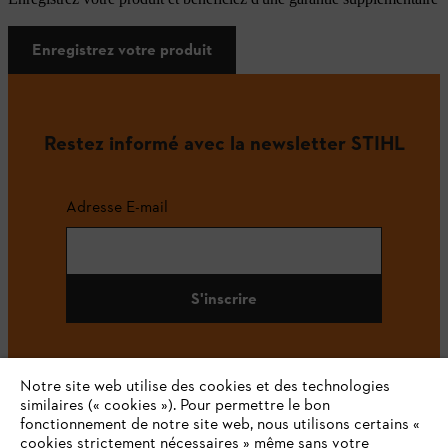
Enregistrez votre produit
Restez informé avec la newsletter STIHL
Adresse E-mail
S'inscrire
Notre site web utilise des cookies et des technologies
#STIHL
similaires (« cookies »). Pour permettre le bon
fonctionnement de notre site web, nous utilisons certains «
cookies strictement nécessaires » même sans votre