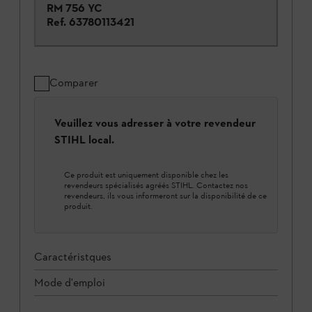
RM 756 YC
Ref.
63780113421
Comparer
Veuillez vous adresser à votre revendeur
STIHL local.
Ce produit est uniquement disponible chez les
revendeurs spécialisés agréés STIHL. Contactez nos
revendeurs, ils vous informeront sur la disponibilité de ce
produit.
Caractéristques
Mode d'emploi