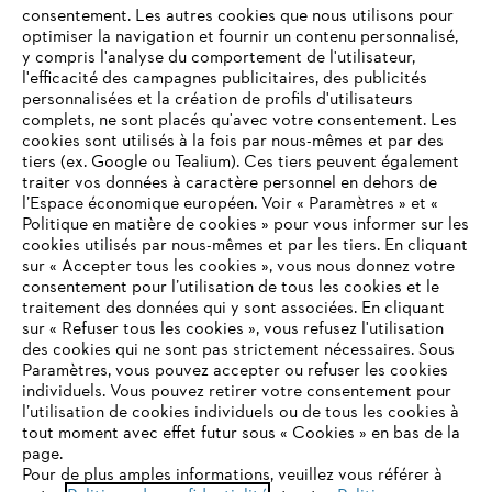
consentement. Les autres cookies que nous utilisons pour
optimiser la navigation et fournir un contenu personnalisé,
y compris l'analyse du comportement de l'utilisateur,
l'efficacité des campagnes publicitaires, des publicités
personnalisées et la création de profils d'utilisateurs
complets, ne sont placés qu'avec votre consentement. Les
L'Entreprise
cookies sont utilisés à la fois par nous-mêmes et par des
tiers (ex. Google ou Tealium). Ces tiers peuvent également
traiter vos données à caractère personnel en dehors de
l’Espace économique européen. Voir « Paramètres » et «
STIHL FAQ
Politique en matière de cookies » pour vous informer sur les
cookies utilisés par nous-mêmes et par les tiers. En cliquant
sur « Accepter tous les cookies », vous nous donnez votre
consentement pour l’utilisation de tous les cookies et le
VOTRE NAVIGATEUR INTERNET
traitement des données qui y sont associées. En cliquant
Contact
N'EST PLUS PRIS EN CHARGE
sur « Refuser tous les cookies », vous refusez l'utilisation
des cookies qui ne sont pas strictement nécessaires. Sous
Paramètres, vous pouvez accepter ou refuser les cookies
individuels. Vous pouvez retirer votre consentement pour
Vous utilisez un navigateur Internet que nous ne prenons plus
l’utilisation de cookies individuels ou de tous les cookies à
en charge, et certaines fonctionnalités de notre site ne
tout moment avec effet futur sous « Cookies » en bas de la
Politique de protection des données
peuvent fonctionner correctement. Pour une utilisation
page.
optimale de notre site, nous vous recommandons de passer à
Pour de plus amples informations, veuillez vous référer à
Mentions légales
Utilisation des cookies