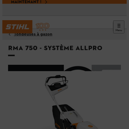
MAINTENANT !
Menu
Tondeuses à gazon
RMA 750 - Système ALLPRO