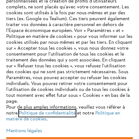
personnalisées et la création de profils d'utilisateurs
complets, ne sont placés qu'avec votre consentement. Les
cookies sont utilisés à la fois par nous-mêmes et par des
tiers (ex. Google ou Tealium). Ces tiers peuvent également
traiter vos données à caractère personnel en dehors de
l’Espace économique européen. Voir « Paramètres » et «
Politique en matière de cookies » pour vous informer sur les
cookies utilisés par nous-mêmes et par les tiers. En cliquant
sur « Accepter tous les cookies », vous nous donnez votre
consentement pour l’utilisation de tous les cookies et le
VOTRE NAVIGATEUR INTERNET
traitement des données qui y sont associées. En cliquant
N'EST PLUS PRIS EN CHARGE
sur « Refuser tous les cookies », vous refusez l'utilisation
des cookies qui ne sont pas strictement nécessaires. Sous
Paramètres, vous pouvez accepter ou refuser les cookies
individuels. Vous pouvez retirer votre consentement pour
Vous utilisez un navigateur Internet que nous ne prenons plus
l’utilisation de cookies individuels ou de tous les cookies à
en charge, et certaines fonctionnalités de notre site ne
tout moment avec effet futur sous « Cookies » en bas de la
peuvent fonctionner correctement. Pour une utilisation
page.
optimale de notre site, nous vous recommandons de passer à
Pour de plus amples informations, veuillez vous référer à
notre
l'un des navigateurs suivants :
Politique de confidentialité
et notre
Politique en
matière de cookies
.
Mentions légales
firefox
chrome