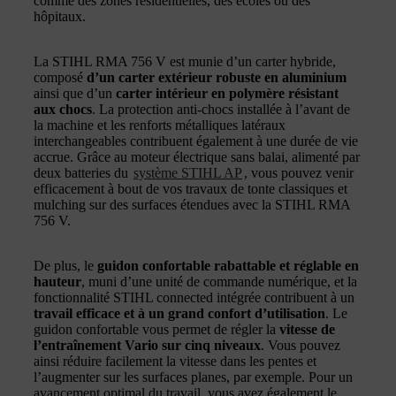
comme des zones résidentielles, des écoles ou des
hôpitaux.
La STIHL RMA 756 V est munie d’un carter hybride,
composé
d’un carter extérieur robuste en aluminium
ainsi que d’un
carter intérieur en polymère résistant
aux chocs
. La protection anti-chocs installée à l’avant de
la machine et les renforts métalliques latéraux
interchangeables contribuent également à une durée de vie
accrue. Grâce au moteur électrique sans balai, alimenté par
deux batteries du
système STIHL AP
, vous pouvez venir
efficacement à bout de vos travaux de tonte classiques et
mulching sur des surfaces étendues avec la STIHL RMA
756 V.
De plus, le
guidon confortable rabattable et réglable en
hauteur
, muni d’une unité de commande numérique, et la
fonctionnalité STIHL connected intégrée contribuent à un
travail efficace et à un grand confort d’utilisation
. Le
guidon confortable vous permet de régler la
vitesse de
l’entraînement Vario sur cinq niveaux
. Vous pouvez
ainsi réduire facilement la vitesse dans les pentes et
l’augmenter sur les surfaces planes, par exemple. Pour un
avancement optimal du travail, vous avez également le