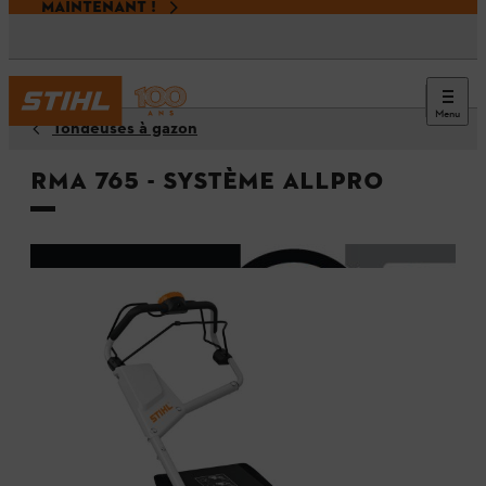
MAINTENANT !
Menu
Tondeuses à gazon
RMA 765 - Système ALLPRO