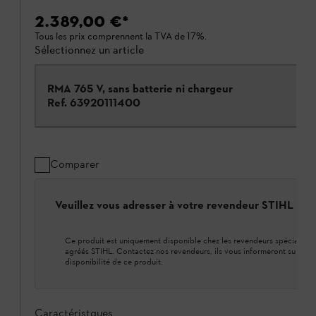
2.389,00 €
*
Tous les prix comprennent la TVA de 17%.
Sélectionnez un article
RMA 765 V, sans batterie ni chargeur
Ref.
63920111400
Comparer
Veuillez vous adresser à votre revendeur STIHL loca
Ce produit est uniquement disponible chez les revendeurs spécialisés
agréés STIHL. Contactez nos revendeurs, ils vous informeront sur la
disponibilité de ce produit.
Caractéristques