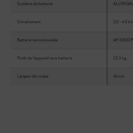
Système de batterie
ALLPRO/A
Entraînement
2,0 - 4,5 k
Batterie recommandée
AP 300.0 P
Poids de l’appareil sans batterie
22.2 kg
Largeur de coupe
46 cm