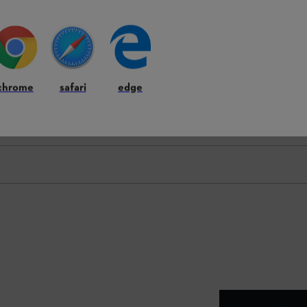
chrome
safari
edge