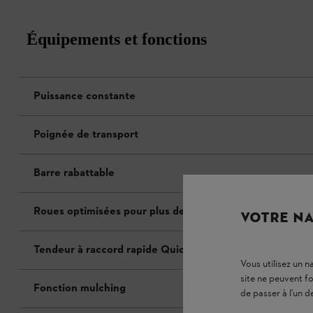
Équipements et fonctions
Puissance constante
Poignée de transport
Barre rabattable
Roues optimisées pour plus de confort
VOTRE NA
Tendeur à raccord rapide Quickfix
Vous utilisez un 
site ne peuvent f
Fonction mulching
de passer à l'un d