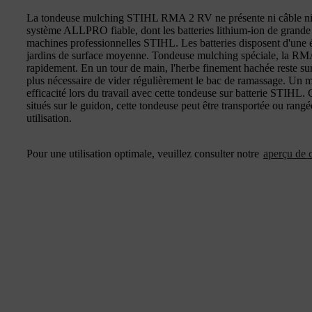
La tondeuse mulching STIHL RMA 2 RV ne présente ni câble ni mo
système ALLPRO fiable, dont les batteries lithium-ion de grande q
machines professionnelles STIHL. Les batteries disposent d'une é
jardins de surface moyenne. Tondeuse mulching spéciale, la RMA
rapidement. En un tour de main, l'herbe finement hachée reste sur 
plus nécessaire de vider régulièrement le bac de ramassage. Un
efficacité lors du travail avec cette tondeuse sur batterie STIHL
situés sur le guidon, cette tondeuse peut être transportée ou rangé
utilisation.
Pour une utilisation optimale, veuillez consulter notre
aperçu de c