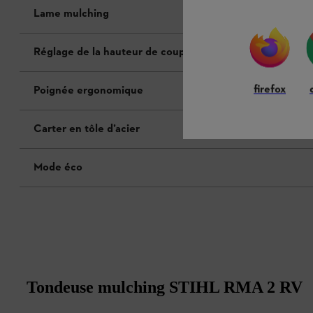
Lame mulching
Réglage de la hauteur de coupe sur chaque essieu
firefox
Poignée ergonomique
Carter en tôle d’acier
Mode éco
Tondeuse mulching STIHL RMA 2 RV