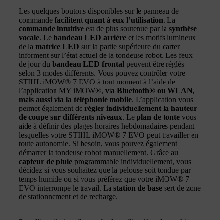
Les quelques boutons disponibles sur le panneau de
commande
facilitent quant à eux l’utilisation
. La
commande intuitive
est de plus soutenue par la
synthèse
vocale
. Le
bandeau LED arrière
et les motifs lumineux
de la
matrice LED
sur la partie supérieure du carter
informent sur l’état actuel de la tondeuse robot. Les feux
de jour du
bandeau LED frontal
peuvent être réglés
selon 3 modes différents. Vous pouvez contrôler votre
STIHL iMOW® 7 EVO à tout moment à l’aide de
l’application MY iMOW®,
via Bluetooth® ou WLAN,
mais aussi via la téléphonie mobile
. L’application vous
permet également de
régler individuellement la hauteur
de coupe sur différents niveaux
. Le
plan de tonte
vous
aide à définir des plages horaires hebdomadaires pendant
lesquelles votre STIHL iMOW® 7 EVO peut travailler en
toute autonomie. Si besoin, vous pouvez également
démarrer la tondeuse robot manuellement. Grâce au
capteur de pluie
programmable individuellement, vous
décidez si vous souhaitez que la pelouse soit tondue par
temps humide ou si vous préférez que votre iMOW® 7
EVO interrompe le travail. La
station de base
sert de zone
de stationnement et de recharge.