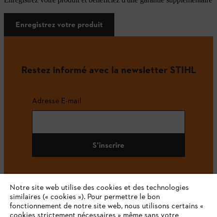
Enregistrez votre produit
Restez informé avec la newsletter STIHL
Adresse E-mail
S'inscrire
Notre site web utilise des cookies et des technologies
#STIHL
similaires (« cookies »). Pour permettre le bon
fonctionnement de notre site web, nous utilisons certains «
cookies strictement nécessaires » même sans votre