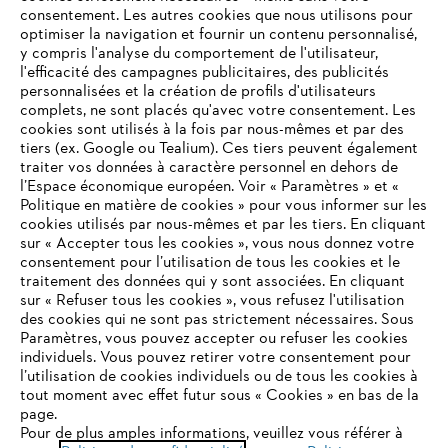
consentement. Les autres cookies que nous utilisons pour
optimiser la navigation et fournir un contenu personnalisé,
y compris l'analyse du comportement de l'utilisateur,
l'efficacité des campagnes publicitaires, des publicités
personnalisées et la création de profils d'utilisateurs
complets, ne sont placés qu'avec votre consentement. Les
L'Entreprise
cookies sont utilisés à la fois par nous-mêmes et par des
tiers (ex. Google ou Tealium). Ces tiers peuvent également
traiter vos données à caractère personnel en dehors de
l’Espace économique européen. Voir « Paramètres » et «
STIHL FAQ
Politique en matière de cookies » pour vous informer sur les
cookies utilisés par nous-mêmes et par les tiers. En cliquant
sur « Accepter tous les cookies », vous nous donnez votre
consentement pour l’utilisation de tous les cookies et le
VOTRE NAVIGATEUR INTERNET
traitement des données qui y sont associées. En cliquant
Contact
N'EST PLUS PRIS EN CHARGE
sur « Refuser tous les cookies », vous refusez l'utilisation
des cookies qui ne sont pas strictement nécessaires. Sous
Paramètres, vous pouvez accepter ou refuser les cookies
individuels. Vous pouvez retirer votre consentement pour
Vous utilisez un navigateur Internet que nous ne prenons plus
l’utilisation de cookies individuels ou de tous les cookies à
en charge, et certaines fonctionnalités de notre site ne
tout moment avec effet futur sous « Cookies » en bas de la
Politique de protection des données
peuvent fonctionner correctement. Pour une utilisation
page.
optimale de notre site, nous vous recommandons de passer à
Pour de plus amples informations, veuillez vous référer à
Mentions légales
Utilisation des cookies