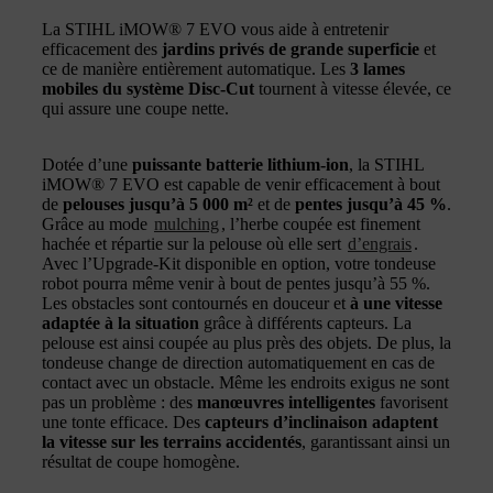
La STIHL iMOW® 7 EVO vous aide à entretenir
efficacement des
jardins privés de grande superficie
et
ce de manière entièrement automatique. Les
3 lames
mobiles du système Disc-Cut
tournent à vitesse élevée, ce
qui assure une coupe nette.
Dotée d’une
puissante batterie lithium-ion
, la STIHL
iMOW® 7 EVO est capable de venir efficacement à bout
de
pelouses jusqu’à 5 000 m²
et de
pentes jusqu’à 45 %
.
Grâce au mode
mulching
, l’herbe coupée est finement
hachée et répartie sur la pelouse où elle sert
d’engrais
.
Avec l’Upgrade-Kit disponible en option, votre tondeuse
robot pourra même venir à bout de pentes jusqu’à 55 %.
Les obstacles sont contournés en douceur et
à une vitesse
adaptée à la situation
grâce à différents capteurs. La
pelouse est ainsi coupée au plus près des objets. De plus, la
tondeuse change de direction automatiquement en cas de
contact avec un obstacle. Même les endroits exigus ne sont
pas un problème : des
manœuvres intelligentes
favorisent
une tonte efficace. Des
capteurs d’inclinaison adaptent
la vitesse sur les terrains accidentés
, garantissant ainsi un
résultat de coupe homogène.