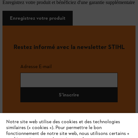
Enregistrez votre produit et bénéficiez d'une garantie supplémentaire
Enregistrez votre produit
Restez informé avec la newsletter STIHL
Adresse E-mail
S'inscrire
Notre site web utilise des cookies et des technologies
#STIHL
similaires (« cookies »). Pour permettre le bon
fonctionnement de notre site web, nous utilisons certains «