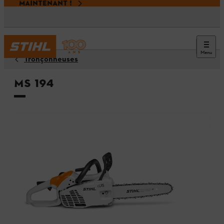
MAINTENANT !
Menu
Tronçonneuses
MS 194