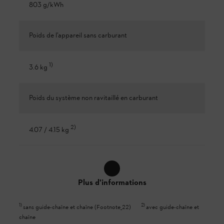
803 g/kWh
Poids de l’appareil sans carburant
1
)
3.6 kg
Poids du système non ravitaillé en carburant
2
)
4.07 / 4.15 kg
Plus d'informations
1
)
2
)
sans guide-chaîne et chaîne (Footnote_22)
avec guide-chaîne et
chaîne