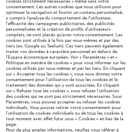
cookies strictement nécessaires » même sans votre
consentement. Les autres cookies que nous utilisons pour
optimiser la navigation et fournir un contenu personnalisé,
y compris l'analyse du comportement de l'utilisateur,
l'efficacité des campagnes publicitaires, des publicités
personnalisées et la création de profils d'utilisateurs
complets, ne sont placés qu'avec votre consentement. Les
L'Entreprise
cookies sont utilisés à la fois par nous-mêmes et par des
tiers (ex. Google ou Tealium). Ces tiers peuvent également
traiter vos données à caractère personnel en dehors de
l’Espace économique européen. Voir « Paramètres » et «
STIHL FAQ
Politique en matière de cookies » pour vous informer sur les
cookies utilisés par nous-mêmes et par les tiers. En cliquant
sur « Accepter tous les cookies », vous nous donnez votre
consentement pour l’utilisation de tous les cookies et le
VOTRE NAVIGATEUR INTERNET
traitement des données qui y sont associées. En cliquant
Contact
N'EST PLUS PRIS EN CHARGE
sur « Refuser tous les cookies », vous refusez l'utilisation
des cookies qui ne sont pas strictement nécessaires. Sous
Paramètres, vous pouvez accepter ou refuser les cookies
individuels. Vous pouvez retirer votre consentement pour
Vous utilisez un navigateur Internet que nous ne prenons plus
l’utilisation de cookies individuels ou de tous les cookies à
en charge, et certaines fonctionnalités de notre site ne
tout moment avec effet futur sous « Cookies » en bas de la
Politique de protection des données
peuvent fonctionner correctement. Pour une utilisation
page.
optimale de notre site, nous vous recommandons de passer à
Pour de plus amples informations, veuillez vous référer à