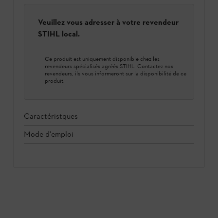
Veuillez vous adresser à votre revendeur
STIHL local.
Ce produit est uniquement disponible chez les
revendeurs spécialisés agréés STIHL. Contactez nos
revendeurs, ils vous informeront sur la disponibilité de ce
produit.
Caractéristques
Mode d'emploi