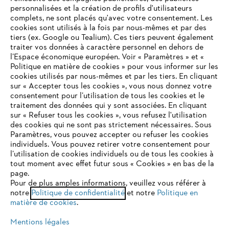
personnalisées et la création de profils d'utilisateurs
complets, ne sont placés qu'avec votre consentement. Les
cookies sont utilisés à la fois par nous-mêmes et par des
tiers (ex. Google ou Tealium). Ces tiers peuvent également
traiter vos données à caractère personnel en dehors de
l’Espace économique européen. Voir « Paramètres » et «
Politique en matière de cookies » pour vous informer sur les
cookies utilisés par nous-mêmes et par les tiers. En cliquant
sur « Accepter tous les cookies », vous nous donnez votre
consentement pour l’utilisation de tous les cookies et le
VOTRE NAVIGATEUR INTERNET
traitement des données qui y sont associées. En cliquant
N'EST PLUS PRIS EN CHARGE
sur « Refuser tous les cookies », vous refusez l'utilisation
des cookies qui ne sont pas strictement nécessaires. Sous
Paramètres, vous pouvez accepter ou refuser les cookies
individuels. Vous pouvez retirer votre consentement pour
Vous utilisez un navigateur Internet que nous ne prenons plus
l’utilisation de cookies individuels ou de tous les cookies à
en charge, et certaines fonctionnalités de notre site ne
tout moment avec effet futur sous « Cookies » en bas de la
peuvent fonctionner correctement. Pour une utilisation
page.
optimale de notre site, nous vous recommandons de passer à
Pour de plus amples informations, veuillez vous référer à
notre
l'un des navigateurs suivants :
Politique de confidentialité
et notre
Politique en
matière de cookies
.
Mentions légales