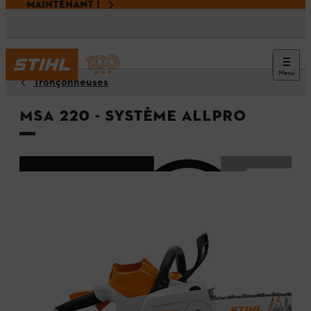
MAINTENANT !
Menu
Tronçonneuses
MSA 220 - Système ALLPRO