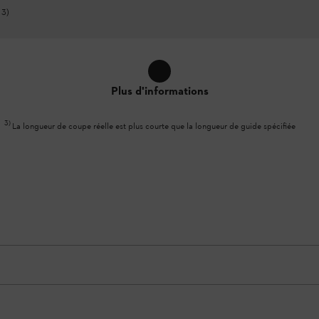
3
)
m
Plus d'informations
3
)
La longueur de coupe réelle est plus courte que la longueur de guide spécifiée