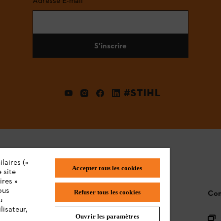
Adresse E-mail
S'inscrire
#STIHL
laires («
Accepter tous les cookies
 site
ires »
ous
STIHL FAQ
Con
Refuser tous les cookies
u
lisateur,
Ouvrir les paramètres
L'Enregistrement