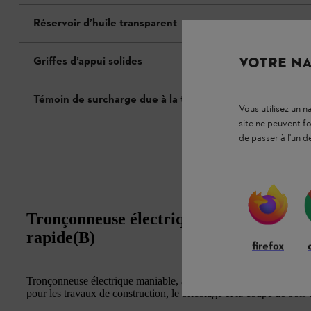
Réservoir d’huile transparent
VOTRE NA
Griffes d’appui solides
Témoin de surcharge due à la température
Vous utilisez un 
site ne peuvent f
de passer à l'un d
Tronçonneuse électrique maniable de 1
rapide(B)
firefox
Tronçonneuse électrique maniable, à l'ergonomie optimisée avec 
pour les travaux de construction, le bricolage et la coupe de bois