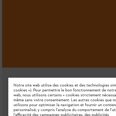
Notre site web utilise des cookies et des technologies simi
cookies »). Pour permettre le bon fonctionnement de notre
web, nous utilisons certains « cookies strictement nécessa
même sans votre consentement. Les autres cookies que n
L'Entreprise
utilisons pour optimiser la navigation et fournir un conten
personnalisé, y compris l'analyse du comportement de l'uti
Qui sommes-nous ?
l'efficacité des campagnes publicitaires, des publicités