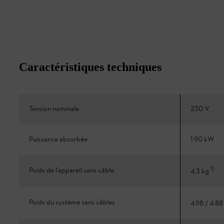
Caractéristiques techniques
Tension nominale
230 V
Puissance absorbée
1.90 kW
1
)
Poids de l’appareil sans câble
4.3 kg
Poids du système sans câbles
4.98 / 4.8