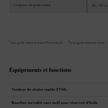
Longueur de guide-chaîne
35 / 30 c
1
)
2
)
sans guide-chaîne et chaîne (Footnote_22)
avec guide-chaîne et chaîne
Équipements et fonctions
Tendeur de chaîne rapide STIHL
Bouchon ouvrable sans outil pour réservoir d’huile