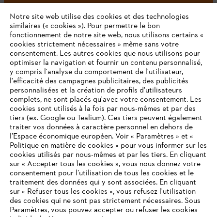
Notre site web utilise des cookies et des technologies
#STIHL
similaires (« cookies »). Pour permettre le bon
fonctionnement de notre site web, nous utilisons certains «
cookies strictement nécessaires » même sans votre
consentement. Les autres cookies que nous utilisons pour
optimiser la navigation et fournir un contenu personnalisé,
y compris l'analyse du comportement de l'utilisateur,
l'efficacité des campagnes publicitaires, des publicités
personnalisées et la création de profils d'utilisateurs
complets, ne sont placés qu'avec votre consentement. Les
L'Entreprise
cookies sont utilisés à la fois par nous-mêmes et par des
tiers (ex. Google ou Tealium). Ces tiers peuvent également
traiter vos données à caractère personnel en dehors de
l’Espace économique européen. Voir « Paramètres » et «
STIHL FAQ
Politique en matière de cookies » pour vous informer sur les
cookies utilisés par nous-mêmes et par les tiers. En cliquant
sur « Accepter tous les cookies », vous nous donnez votre
consentement pour l’utilisation de tous les cookies et le
VOTRE NAVIGATEUR INTERNET
traitement des données qui y sont associées. En cliquant
Contact
N'EST PLUS PRIS EN CHARGE
sur « Refuser tous les cookies », vous refusez l'utilisation
des cookies qui ne sont pas strictement nécessaires. Sous
Paramètres, vous pouvez accepter ou refuser les cookies