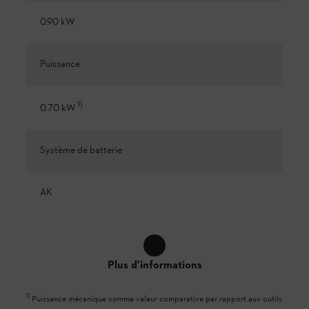
0.90 kW
Puissance
1
)
0.70 kW
Système de batterie
AK
Plus d'informations
1
)
Puissance mécanique comme valeur comparative par rapport aux outils