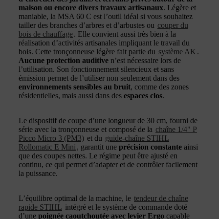
maison ou encore divers travaux artisanaux
. Légère et
maniable, la MSA 60 C est l’outil idéal si vous souhaitez
tailler des branches d’arbres et d’arbustes ou
couper du
bois de chauffage
. Elle convient aussi très bien à la
réalisation d’activités artisanales impliquant le travail du
bois. Cette tronçonneuse légère fait partie du
système AK
.
Aucune protection auditive
n’est nécessaire lors de
l’utilisation. Son fonctionnement silencieux et sans
émission permet de l’utiliser non seulement dans des
environnements sensibles au bruit
, comme des zones
résidentielles, mais aussi dans des
espaces clos
.
Le dispositif de coupe d’une longueur de 30 cm, fourni de
série avec la tronçonneuse et composé de la
chaîne 1/4" P
Picco Micro 3 (PM3)
et du
guide-chaîne STIHL
Rollomatic E Mini
, garantit une
précision constante
ainsi
que des coupes nettes. Le régime peut être ajusté en
continu, ce qui permet d’adapter et de contrôler facilement
la puissance.
L’équilibre optimal de la machine, le
tendeur de chaîne
rapide STIHL
intégré et le système de commande doté
d’une
poignée caoutchoutée avec levier Ergo
capable