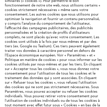
similaires (« cookies »). Pour permettre le bon
fonctionnement de notre site web, nous utilisons certains «
cookies strictement nécessaires » même sans votre
consentement. Les autres cookies que nous utilisons pour
optimiser la navigation et fournir un contenu personnalisé,
y compris l'analyse du comportement de l'utilisateur,
l'efficacité des campagnes publicitaires, des publicités
personnalisées et la création de profils d'utilisateurs
complets, ne sont placés qu'avec votre consentement. Les
L'Entreprise
cookies sont utilisés à la fois par nous-mêmes et par des
tiers (ex. Google ou Tealium). Ces tiers peuvent également
traiter vos données à caractère personnel en dehors de
l’Espace économique européen. Voir « Paramètres » et «
STIHL FAQ
Politique en matière de cookies » pour vous informer sur les
cookies utilisés par nous-mêmes et par les tiers. En cliquant
sur « Accepter tous les cookies », vous nous donnez votre
consentement pour l’utilisation de tous les cookies et le
VOTRE NAVIGATEUR INTERNET
traitement des données qui y sont associées. En cliquant
Contact
N'EST PLUS PRIS EN CHARGE
sur « Refuser tous les cookies », vous refusez l'utilisation
des cookies qui ne sont pas strictement nécessaires. Sous
Paramètres, vous pouvez accepter ou refuser les cookies
individuels. Vous pouvez retirer votre consentement pour
Vous utilisez un navigateur Internet que nous ne prenons plus
l’utilisation de cookies individuels ou de tous les cookies à
en charge, et certaines fonctionnalités de notre site ne
tout moment avec effet futur sous « Cookies » en bas de la
Politique de protection des données