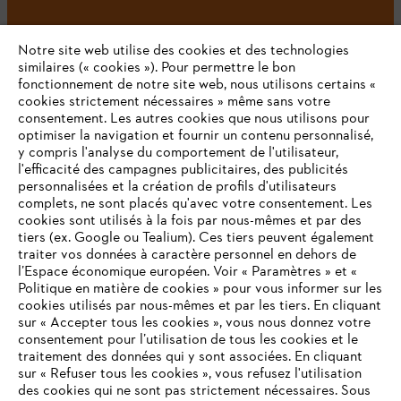
Notre site web utilise des cookies et des technologies
#STIHL
similaires (« cookies »). Pour permettre le bon
fonctionnement de notre site web, nous utilisons certains «
cookies strictement nécessaires » même sans votre
consentement. Les autres cookies que nous utilisons pour
optimiser la navigation et fournir un contenu personnalisé,
y compris l'analyse du comportement de l'utilisateur,
l'efficacité des campagnes publicitaires, des publicités
personnalisées et la création de profils d'utilisateurs
complets, ne sont placés qu'avec votre consentement. Les
L'Entreprise
cookies sont utilisés à la fois par nous-mêmes et par des
tiers (ex. Google ou Tealium). Ces tiers peuvent également
traiter vos données à caractère personnel en dehors de
l’Espace économique européen. Voir « Paramètres » et «
STIHL FAQ
Politique en matière de cookies » pour vous informer sur les
cookies utilisés par nous-mêmes et par les tiers. En cliquant
sur « Accepter tous les cookies », vous nous donnez votre
consentement pour l’utilisation de tous les cookies et le
VOTRE NAVIGATEUR INTERNET
traitement des données qui y sont associées. En cliquant
Contact
N'EST PLUS PRIS EN CHARGE
sur « Refuser tous les cookies », vous refusez l'utilisation
des cookies qui ne sont pas strictement nécessaires. Sous