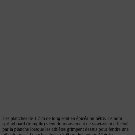
Les planches de 1,7 m de long sont en épicéa ou hêtre. Le nom
springboard (tremplin) vient du mouvement de va-et-vient effectué
par la planche lorsque les athlètes grimpent dessus pour fendre une
bille de bois à la hache située à 2,80 m de hauteur. Mais les