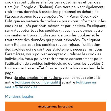
cookies sont utilisés à la fois par nous-mêmes et par des
tiers (ex. Google ou Tealium). Ces tiers peuvent également
traiter vos données à caractère personnel en dehors de
l’Espace économique européen. Voir « Paramètres » et «
STIHL FAQ
Politique en matière de cookies » pour vous informer sur les
cookies utilisés par nous-mêmes et par les tiers. En cliquant
sur « Accepter tous les cookies », vous nous donnez votre
consentement pour l’utilisation de tous les cookies et le
VOTRE NAVIGATEUR INTERNET
traitement des données qui y sont associées. En cliquant
Contact
N'EST PLUS PRIS EN CHARGE
sur « Refuser tous les cookies », vous refusez l'utilisation
des cookies qui ne sont pas strictement nécessaires. Sous
Paramètres, vous pouvez accepter ou refuser les cookies
individuels. Vous pouvez retirer votre consentement pour
Vous utilisez un navigateur Internet que nous ne prenons plus
l’utilisation de cookies individuels ou de tous les cookies à
en charge, et certaines fonctionnalités de notre site ne
tout moment avec effet futur sous « Cookies » en bas de la
Politique de protection des données
peuvent fonctionner correctement. Pour une utilisation
page.
optimale de notre site, nous vous recommandons de passer à
Pour de plus amples informations, veuillez vous référer à
Mentions légales
Utilisation des cookies
notre
l'un des navigateurs suivants :
Politique de confidentialité
et notre
Politique en
matière de cookies
.
Informations juridiques
Mentions légales
firefox
chrome
Accepter tous les cookies
ANDREAS STIHL NV, Veurtstraat 117, 2870 Puurs-Sint-Amands,