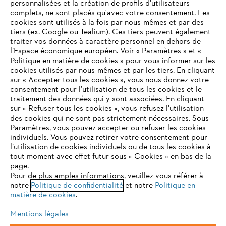
personnalisées et la création de profils d'utilisateurs
complets, ne sont placés qu'avec votre consentement. Les
L'Entreprise
cookies sont utilisés à la fois par nous-mêmes et par des
tiers (ex. Google ou Tealium). Ces tiers peuvent également
traiter vos données à caractère personnel en dehors de
l’Espace économique européen. Voir « Paramètres » et «
STIHL FAQ
Politique en matière de cookies » pour vous informer sur les
cookies utilisés par nous-mêmes et par les tiers. En cliquant
sur « Accepter tous les cookies », vous nous donnez votre
consentement pour l’utilisation de tous les cookies et le
VOTRE NAVIGATEUR INTERNET
traitement des données qui y sont associées. En cliquant
Contact
N'EST PLUS PRIS EN CHARGE
sur « Refuser tous les cookies », vous refusez l'utilisation
des cookies qui ne sont pas strictement nécessaires. Sous
Paramètres, vous pouvez accepter ou refuser les cookies
individuels. Vous pouvez retirer votre consentement pour
Vous utilisez un navigateur Internet que nous ne prenons plus
l’utilisation de cookies individuels ou de tous les cookies à
en charge, et certaines fonctionnalités de notre site ne
tout moment avec effet futur sous « Cookies » en bas de la
Politique de protection des données
peuvent fonctionner correctement. Pour une utilisation
page.
optimale de notre site, nous vous recommandons de passer à
Pour de plus amples informations, veuillez vous référer à
Mentions légales
Utilisation des cookies
notre
l'un des navigateurs suivants :
Politique de confidentialité
et notre
Politique en
matière de cookies
.
Informations juridiques
Mentions légales
firefox
chrome