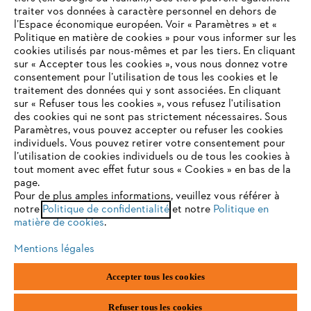
traiter vos données à caractère personnel en dehors de
l’Espace économique européen. Voir « Paramètres » et «
Politique en matière de cookies » pour vous informer sur les
cookies utilisés par nous-mêmes et par les tiers. En cliquant
sur « Accepter tous les cookies », vous nous donnez votre
consentement pour l’utilisation de tous les cookies et le
VOTRE NAVIGATEUR INTERNET
traitement des données qui y sont associées. En cliquant
N'EST PLUS PRIS EN CHARGE
sur « Refuser tous les cookies », vous refusez l'utilisation
des cookies qui ne sont pas strictement nécessaires. Sous
Paramètres, vous pouvez accepter ou refuser les cookies
individuels. Vous pouvez retirer votre consentement pour
Vous utilisez un navigateur Internet que nous ne prenons plus
l’utilisation de cookies individuels ou de tous les cookies à
en charge, et certaines fonctionnalités de notre site ne
tout moment avec effet futur sous « Cookies » en bas de la
peuvent fonctionner correctement. Pour une utilisation
page.
optimale de notre site, nous vous recommandons de passer à
Pour de plus amples informations, veuillez vous référer à
notre
l'un des navigateurs suivants :
Politique de confidentialité
et notre
Politique en
matière de cookies
.
Mentions légales
firefox
chrome
Accepter tous les cookies
safari
edge
Refuser tous les cookies