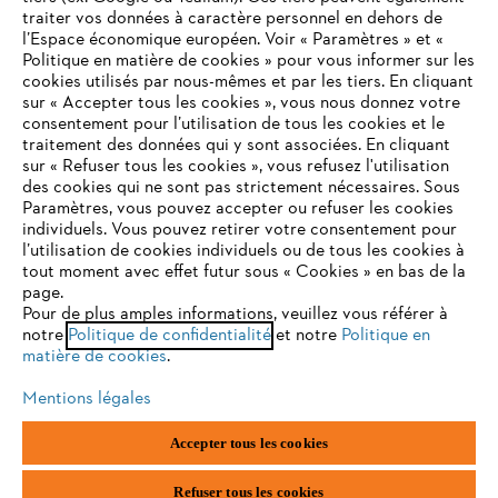
traiter vos données à caractère personnel en dehors de
l’Espace économique européen. Voir « Paramètres » et «
STIHL FAQ
Politique en matière de cookies » pour vous informer sur les
cookies utilisés par nous-mêmes et par les tiers. En cliquant
sur « Accepter tous les cookies », vous nous donnez votre
consentement pour l’utilisation de tous les cookies et le
VOTRE NAVIGATEUR INTERNET
traitement des données qui y sont associées. En cliquant
Contact
N'EST PLUS PRIS EN CHARGE
sur « Refuser tous les cookies », vous refusez l'utilisation
des cookies qui ne sont pas strictement nécessaires. Sous
Paramètres, vous pouvez accepter ou refuser les cookies
individuels. Vous pouvez retirer votre consentement pour
Vous utilisez un navigateur Internet que nous ne prenons plus
l’utilisation de cookies individuels ou de tous les cookies à
en charge, et certaines fonctionnalités de notre site ne
tout moment avec effet futur sous « Cookies » en bas de la
Politique de protection des données
peuvent fonctionner correctement. Pour une utilisation
page.
optimale de notre site, nous vous recommandons de passer à
Pour de plus amples informations, veuillez vous référer à
Mentions légales
Utilisation des cookies
notre
l'un des navigateurs suivants :
Politique de confidentialité
et notre
Politique en
matière de cookies
.
Informations juridiques
Mentions légales
firefox
chrome
Accepter tous les cookies
ANDREAS STIHL NV, Veurtstraat 117, 2870 Puurs-Sint-Amands,
België/Belgique
safari
edge
VAT Number: BE 0427.714.768
Refuser tous les cookies