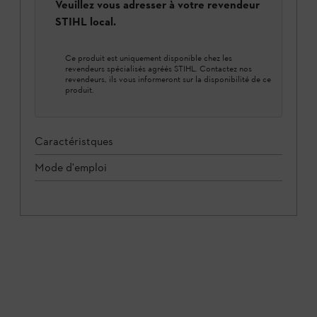
Veuillez vous adresser à votre revendeur
STIHL local.
Ce produit est uniquement disponible chez les
revendeurs spécialisés agréés STIHL. Contactez nos
revendeurs, ils vous informeront sur la disponibilité de ce
produit.
Caractéristques
Mode d'emploi