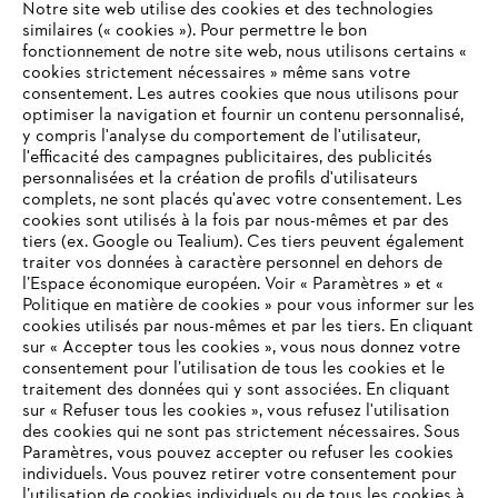
Notre site web utilise des cookies et des technologies
#STIHL
similaires (« cookies »). Pour permettre le bon
fonctionnement de notre site web, nous utilisons certains «
cookies strictement nécessaires » même sans votre
consentement. Les autres cookies que nous utilisons pour
optimiser la navigation et fournir un contenu personnalisé,
y compris l'analyse du comportement de l'utilisateur,
l'efficacité des campagnes publicitaires, des publicités
personnalisées et la création de profils d'utilisateurs
complets, ne sont placés qu'avec votre consentement. Les
L'Entreprise
cookies sont utilisés à la fois par nous-mêmes et par des
tiers (ex. Google ou Tealium). Ces tiers peuvent également
traiter vos données à caractère personnel en dehors de
l’Espace économique européen. Voir « Paramètres » et «
STIHL FAQ
Politique en matière de cookies » pour vous informer sur les
cookies utilisés par nous-mêmes et par les tiers. En cliquant
sur « Accepter tous les cookies », vous nous donnez votre
consentement pour l’utilisation de tous les cookies et le
VOTRE NAVIGATEUR INTERNET
traitement des données qui y sont associées. En cliquant
Contact
N'EST PLUS PRIS EN CHARGE
sur « Refuser tous les cookies », vous refusez l'utilisation
des cookies qui ne sont pas strictement nécessaires. Sous
Paramètres, vous pouvez accepter ou refuser les cookies
individuels. Vous pouvez retirer votre consentement pour
Vous utilisez un navigateur Internet que nous ne prenons plus
l’utilisation de cookies individuels ou de tous les cookies à