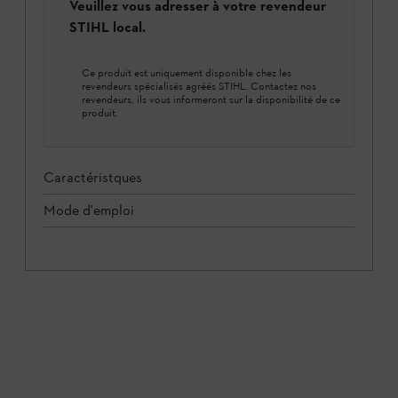
Veuillez vous adresser à votre revendeur
STIHL local.
Ce produit est uniquement disponible chez les
revendeurs spécialisés agréés STIHL. Contactez nos
revendeurs, ils vous informeront sur la disponibilité de ce
produit.
Caractéristques
Mode d'emploi